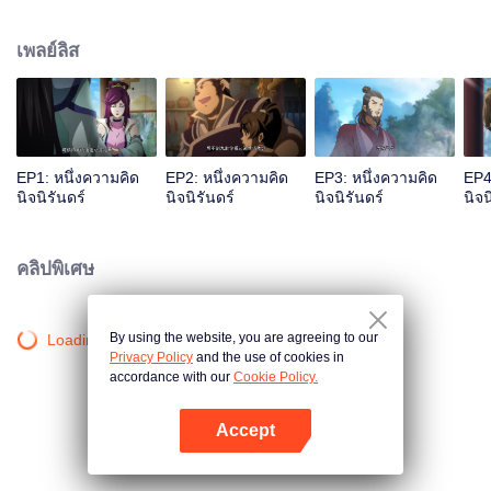
เจ้าสำนักหลี่ชิงโหวผู้นำทางปรากฏตัวขึ้น...แอนิเมชันสุดฮา ฉบับบำเพ็ญเซียน
เหมาอารมณ์ขันในหน้าร้อนนี้ของคุณ!
เพลย์ลิส
EP1: หนึ่งความคิด
EP2: หนึ่งความคิด
EP3: หนึ่งความคิด
EP4
นิจนิรันดร์
นิจนิรันดร์
นิจนิรันดร์
นิจน
คลิปพิเศษ
By using the website, you are agreeing to our
Loading…
Privacy Policy
and the use of cookies in
accordance with our
Cookie Policy.
Accept
เปิด APP