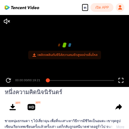
เปิด APP
th
หนึ่งความคิดนิจนิรันดร์
ชายหนุ่มธรรมดา ๆ ไป๋เสี่ยวฉุน เพื่อที่จะเสาะหาวิธีการมีชีวิตเป็นอมตะ เขาจุดธูป
เซียนเรียกเทพเซียนครั้งแล้วครั้งเล่า แต่ก็กลับถูกอสนีบาตฟาดอยู่ร่ำไป จนกระทั่ง
More