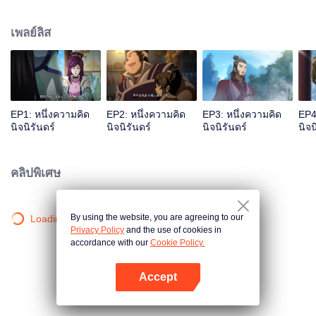
เจ้าสำนักหลี่ชิงโหวผู้นำทางปรากฏตัวขึ้น...แอนิเมชันสุดฮา ฉบับบำเพ็ญเซียน
เหมาอารมณ์ขันในหน้าร้อนนี้ของคุณ!
เพลย์ลิส
EP1: หนึ่งความคิด
EP2: หนึ่งความคิด
EP3: หนึ่งความคิด
EP4
นิจนิรันดร์
นิจนิรันดร์
นิจนิรันดร์
นิจน
คลิปพิเศษ
By using the website, you are agreeing to our
Loading…
Privacy Policy
and the use of cookies in
accordance with our
Cookie Policy.
Accept
เปิด APP