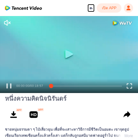
เปิด APP
th
00:00:00
/
00:18:57
หนึ่งความคิดนิจนิรันดร์
ชายหนุ่มธรรมดา ๆ ไป๋เสี่ยวฉุน เพื่อที่จะเสาะหาวิธีการมีชีวิตเป็นอมตะ เขาจุดธูป
เซียนเรียกเทพเซียนครั้งแล้วครั้งเล่า แต่ก็กลับถูกอสนีบาตฟาดอยู่ร่ำไป จนกระทั่ง
More