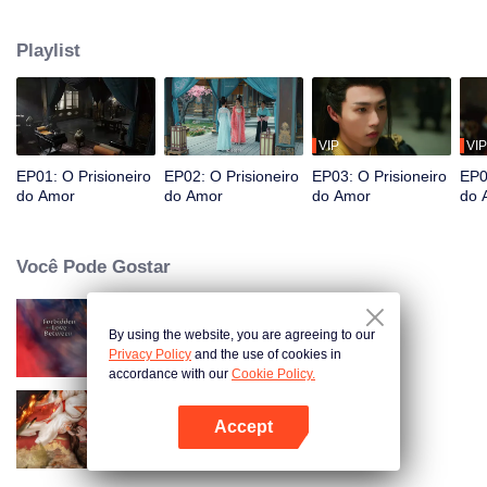
Daliang, Chen Fengxue, que a atormenta devido a rancores passados. No
entanto, como ele a usa para seus próprios propósitos, ele se vê atraído por
Playlist
ela sem que ele saiba. Depois de suportar inúmeras provações, eles
resolvem seus mal-entendidos e confessam seus verdadeiros sentimentos
um ao outro. No final, eles escolhem se retirar para a reclusão juntos nas
montanhas.
VIP
VIP
EP01: O Prisioneiro
EP02: O Prisioneiro
EP03: O Prisioneiro
EP0
do Amor
do Amor
do Amor
do 
Você Pode Gostar
By using the website, you are agreeing to our
Senhor Imortal Está Em Apuros
Privacy Policy
and the use of cookies in
accordance with our
Cookie Policy.
Accept
Escravizado Pelo Amor
Abra o programa