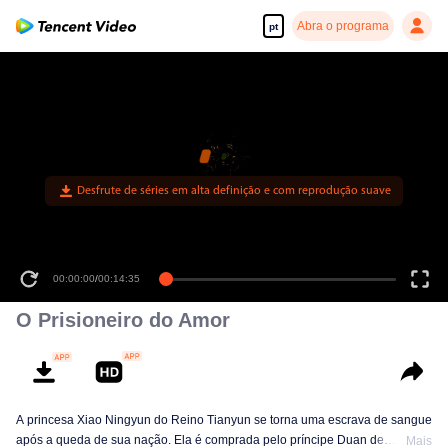
Abra o programa
pt
00:00:00
/
00:14:35
O Prisioneiro do Amor
A princesa Xiao Ningyun do Reino Tianyun se torna uma escrava de sangue
após a queda de sua nação. Ela é comprada pelo príncipe Duan de
Mais