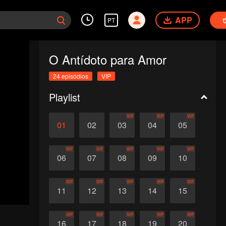
APP
PT
O Antídoto para Amor
24 episódios
VIP
Playlist
VIP
VIP
VIP
01
02
03
04
05
VIP
VIP
VIP
VIP
VIP
06
07
08
09
10
VIP
VIP
VIP
VIP
VIP
11
12
13
14
15
VIP
VIP
VIP
VIP
VIP
16
17
18
19
20