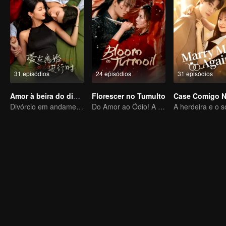
31 episódios
24 episódios
31 episódios
Amor à beira do divórcio
Florescer no Tumulto
Divórcio em andamento, paixão no momento certo
Do Amor ao Ódio! A Irmandade se Ergue em Busca de Vingança