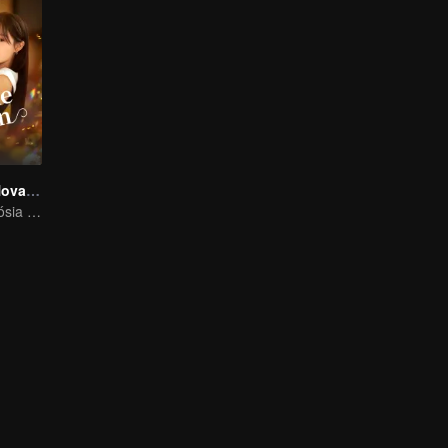
Case Comigo Novamente
A herdeira e o sósia de seu falecido marido