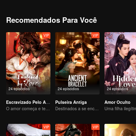
Zhao He e Yun Yao trabalham juntos para descobrir a verdade por 
morte, permanecem fiéis ao seu propósito original e protegem a pa
Recomendados Para Você
VIP
VIP
24 episódios
24 episódios
24 episódios
Escravizado Pelo Amor
Pulseira Antiga
Amor Oculto
O amor começa e termina no palácio
Destinados a se encontrarem em três vidas, unidos por um único pensamento
VIP
VIP