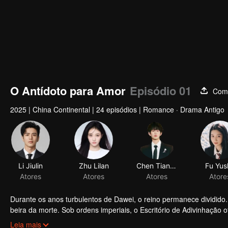
O Antídoto para Amor
Episódio 01
Comp
2025
|
China Continental
|
24 episódios
|
Romance · Drama Antigo
Li Jiulin
Zhu Lilan
Chen Tianxiang
Fu Yus
Atores
Atores
Atores
Atore
Durante os anos turbulentos de Dawei, o reino permanece dividido. 
beira da morte. Sob ordens imperiais, o Escritório de Adivinhaçã
escrava, Yi Jiu, secretamente a Santa do Clã da Lua, usa a si me
Leia mais