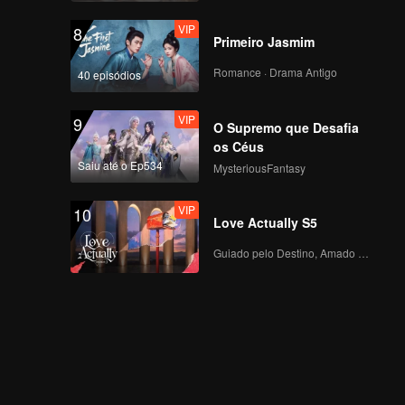
VIP
8
Primeiro Jasmim
Romance · Drama Antigo
40 episódios
VIP
9
O Supremo que Desafia
os Céus
Saiu até o Ep534
MysteriousFantasy
VIP
10
Love Actually S5
Guiado pelo Destino, Amado com o Coração