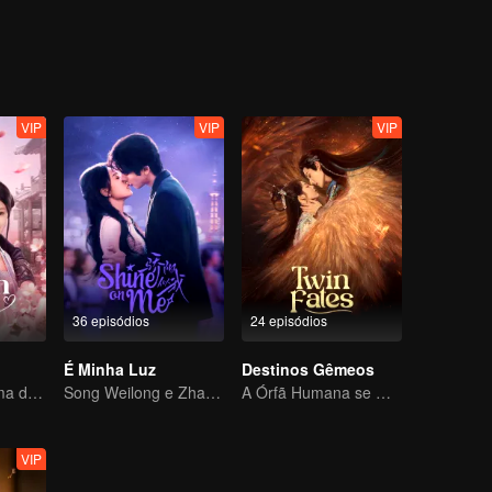
trás do massacre do Clã da Lua. Juntos, eles superam provações de v
z em todo o país.
VIP
VIP
VIP
36 episódios
24 episódios
É Minha Luz
Destinos Gêmeos
Uma filha ilegítima de origem nobre usa a si mesma como isca para a vingança final
Song Weilong e Zhao Jinmai em um clássico de Gu Man
A Órfã Humana se Oferece para se Ligar à Besta Divina
VIP