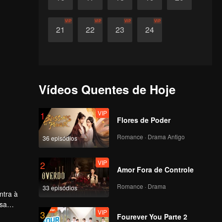
VIP
VIP
VIP
VIP
21
22
23
24
Vídeos Quentes de Hoje
VIP
1
Flores de Poder
Romance · Drama Antigo
36 episódios
VIP
2
Amor Fora de Controle
Romance · Drama
33 episódios
ntra à
ssa
VIP
3
 final,
Fourever You Parte 2