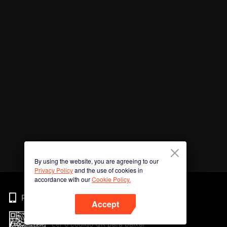
By using the website, you are agreeing to our
Privacy Policy
and the use of cookies in
accordance with our
Cookie Policy.
Phone
Accept
Ler o código QR para baixar