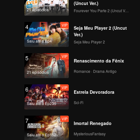
ida ou
(Uncut Ver.)
25 episódios
Fourever You Parte 2 (Uncut Ver.)
VIP
4
Seja Meu Player 2 (Uncut
Ver.)
Saiu até o Ep4
Seja Meu Player 2
VIP
5
Renascimento da Fênix
Romance · Drama Antigo
21 episódios
VIP
6
Estrela Devoradora
Sci-Fi
Saiu até o Ep235
VIP
7
Imortal Renegado
MysteriousFantasy
Saiu até o Ep152