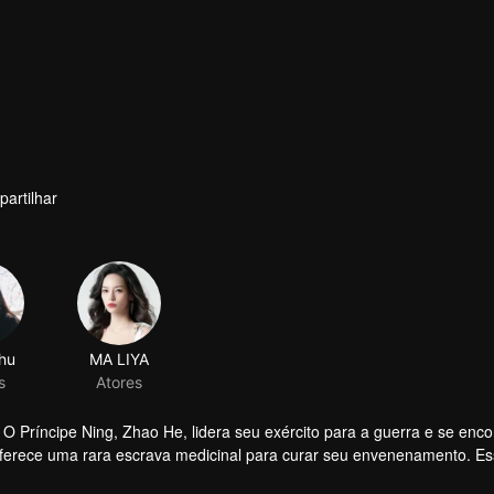
artilhar
hu
MA LIYA
s
Atores
O Príncipe Ning, Zhao He, lidera seu exército para a guerra e se enco
o oferece uma rara escrava medicinal para curar seu envenenamento. E
sma como isca e se envolve profundamente em uma teia de mentiras. No