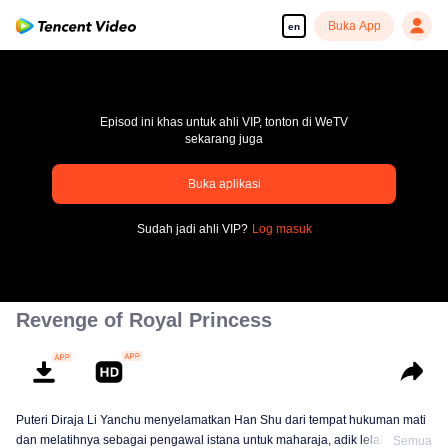
Buka App
en
Episod ini khas untuk ahli VIP, tonton di WeTV
sekarang juga
Buka aplikasi
pay limit
Sudah jadi ahli VIP?
Log masuk
Error code: 70013083.-1-6f5a7a67c5dd3d328359210edaba28d0
00:00:00
/
00:00:00
Revenge of Royal Princess
Puteri Diraja Li Yanchu menyelamatkan Han Shu dari tempat hukuman mati
dan melatihnya sebagai pengawal istana untuk maharaja, adik lelakinya.
Semua