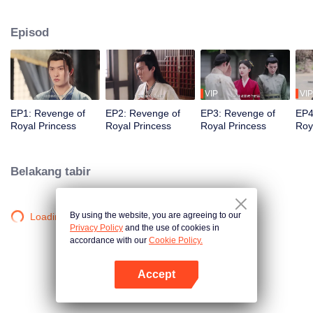
Apabila dia hampir mati kerana penyakit dia merancang kematiannya
sendiri supaya Han Shu boleh setia kepada Li Jie. Tiga tahun kemudian, Li
Episod
Yanchu dilahirkan semula di badan Xie Yugui, dan mendapati bahawa dia
sakit tenat kerana diracun, jadi dia mula menyiasat, tetapi terjerat lagi
dengan Han Shu yang personalitinya berubah sepenuhnya...
VIP
VIP
EP1: Revenge of
EP2: Revenge of
EP3: Revenge of
EP4
Royal Princess
Royal Princess
Royal Princess
Roy
Belakang tabir
By using the website, you are agreeing to our
Loading…
Privacy Policy
and the use of cookies in
accordance with our
Cookie Policy.
Accept
Buka App