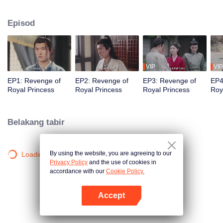
Apabila dia hampir mati kerana penyakit dia merancang kematiannya
sendiri supaya Han Shu boleh setia kepada Li Jie. Tiga tahun kemudian, Li
Episod
Yanchu dilahirkan semula di badan Xie Yugui, dan mendapati bahawa dia
sakit tenat kerana diracun, jadi dia mula menyiasat, tetapi terjerat lagi
dengan Han Shu yang personalitinya berubah sepenuhnya...
VIP
VIP
EP1: Revenge of
EP2: Revenge of
EP3: Revenge of
EP4
Royal Princess
Royal Princess
Royal Princess
Roy
Belakang tabir
By using the website, you are agreeing to our
Loading…
Privacy Policy
and the use of cookies in
accordance with our
Cookie Policy.
Accept
Buka App