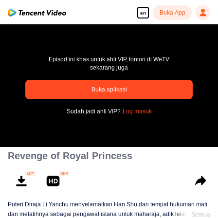
Buka App
en
Episod ini khas untuk ahli VIP, tonton di WeTV
sekarang juga
pay limit
Buka aplikasi
Error code: 70013083.-1-bc3bacbf37c292e91fa6534ee1ce073a
Sudah jadi ahli VIP?
Log masuk
00:00:00
/
00:00:00
Revenge of Royal Princess
Puteri Diraja Li Yanchu menyelamatkan Han Shu dari tempat hukuman mati
dan melatihnya sebagai pengawal istana untuk maharaja, adik lelakinya.
Semua