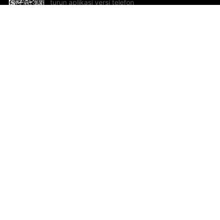
turun aplikasi versi telefon
bimbit!
Bantuan dan Maklum Balas
Te
Cadangan dan maklum balas
Se
Hu
Al
ted.