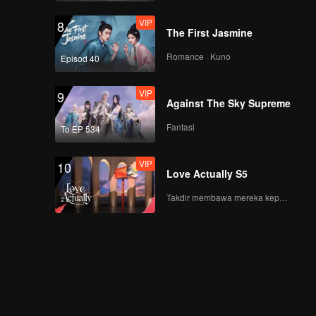
VIP
8
The First Jasmine
Romance · Kuno
Episod 40
VIP
9
Against The Sky Supreme
Fantasi
To EP 534
VIP
10
Love Actually S5
Takdir membawa mereka kepada cinta yang tulus!