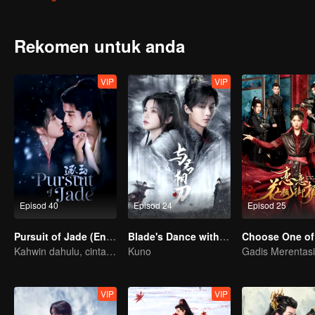
terjerat lagi dengan Han Shu yang personalitinya berubah sepenuhn
Rekomen untuk anda
VIP
VIP
Episod 40
Episod 24
Episod 25
Pursuit of Jade (English Ver.)
Blade's Dance with You
Choose One of
Kahwin dahulu, cinta kemudian!
Kuno
VIP
VIP