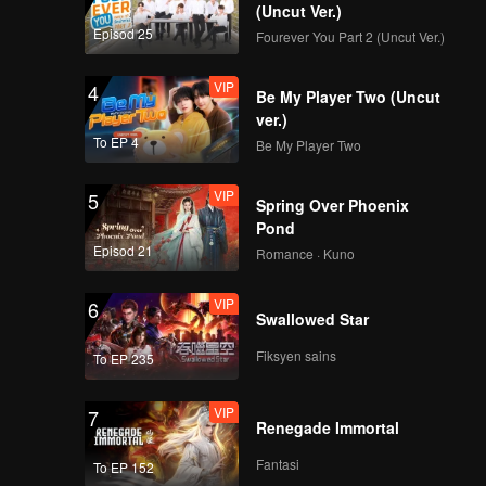
(Uncut Ver.)
Episod 25
Fourever You Part 2 (Uncut Ver.)
VIP
4
Be My Player Two (Uncut
ver.)
To EP 4
Be My Player Two
VIP
5
Spring Over Phoenix
Pond
Episod 21
Romance · Kuno
VIP
6
Swallowed Star
Fiksyen sains
To EP 235
VIP
7
Renegade Immortal
Fantasi
To EP 152