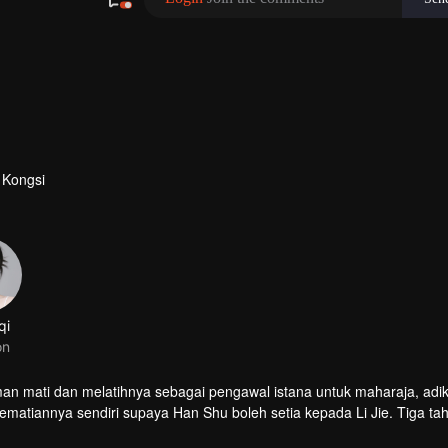
Kongsi
qi
on
engawal istana untuk maharaja, adik
kematiannya sendiri supaya Han Shu boleh setia kepada Li Jie. Tiga ta
apati bahawa dia sakit tenat kerana diracun, jadi dia mula menyiasat,