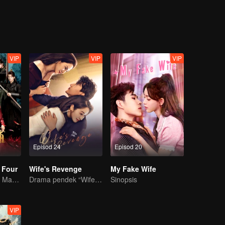
ya...
VIP
VIP
VIP
Episod 24
Episod 20
 Four
Wife's Revenge
My Fake Wife
Gadis Merentasi Masa untuk menawan Empat Jejaka Tampan
Drama pendek “Wife's Revenge”
Sinopsis
VIP