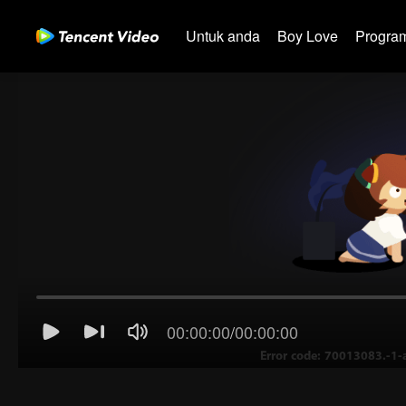
Untuk anda
Boy Love
Program
00:00:00
/
00:00:00
Error code: 70013083.-