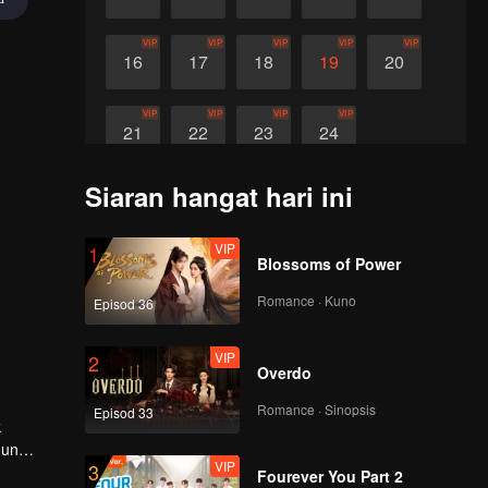
VIP
VIP
VIP
VIP
VIP
16
17
18
19
20
VIP
VIP
VIP
VIP
21
22
23
24
Siaran hangat hari ini
VIP
1
Blossoms of Power
Romance · Kuno
Episod 36
VIP
2
Overdo
Romance · Sinopsis
Episod 33
hun
VIP
3
 tetapi
Fourever You Part 2