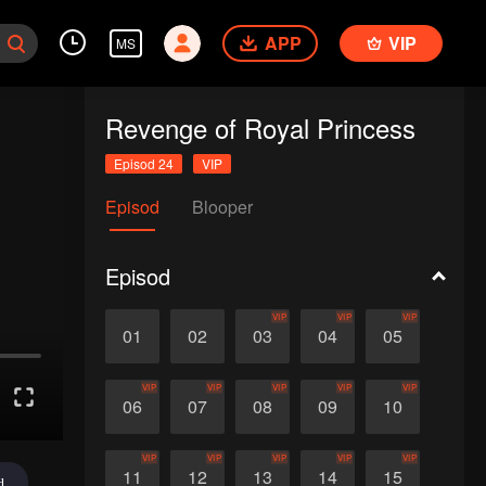
APP
VIP
MS
Revenge of Royal Princess
Episod 24
VIP
Episod
Blooper
Episod
VIP
VIP
VIP
01
02
03
04
05
VIP
VIP
VIP
VIP
VIP
06
07
08
09
10
VIP
VIP
VIP
VIP
VIP
11
12
13
14
15
d