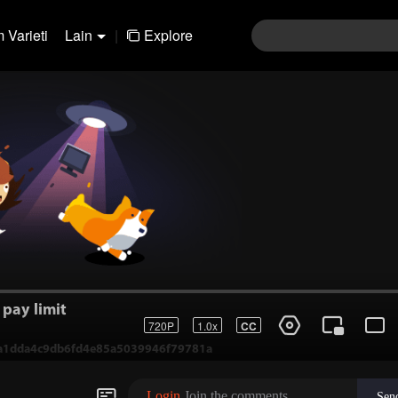
 Varieti
Lain
|
Explore
pay limit
720P
1.0x
CC
1-a1dda4c9db6fd4e85a5039946f79781a
Login
Join the comments
Sen