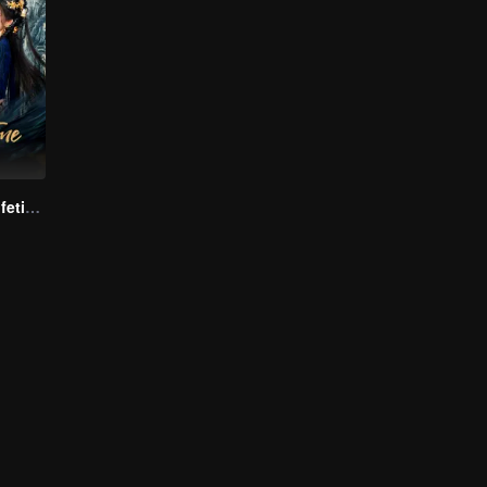
Beloved of A Lifetime