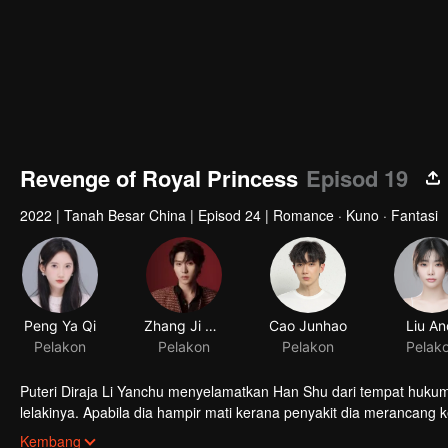
Revenge of Royal Princess
Episod 19
2022
|
Tanah Besar China
|
Episod 24
|
Romance · Kuno · Fantasi
Peng Ya Qi
Zhang Ji Jun
Cao Junhao
Liu An
Pelakon
Pelakon
Pelakon
Pelak
Puteri Diraja Li Yanchu menyelamatkan Han Shu dari tempat hukuman mati dan melatihnya sebagai p
lelakinya. Apabila dia hampir mati kerana penyakit dia merancang 
kemudian, Li Yanchu dilahirkan semula di badan Xie Yugui, dan mend
Kembang