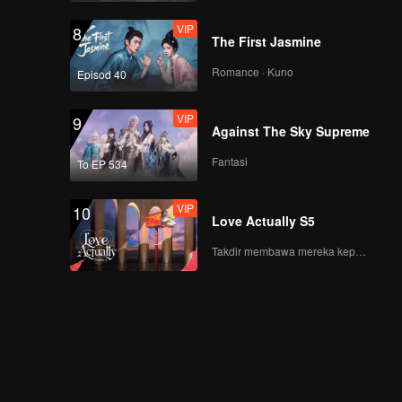
VIP
8
The First Jasmine
Romance · Kuno
Episod 40
VIP
9
Against The Sky Supreme
Fantasi
To EP 534
VIP
10
Love Actually S5
Takdir membawa mereka kepada cinta yang tulus!