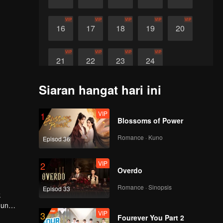
VIP
VIP
VIP
VIP
VIP
16
17
18
19
20
VIP
VIP
VIP
VIP
21
22
23
24
Siaran hangat hari ini
VIP
1
Blossoms of Power
Romance · Kuno
Episod 36
VIP
2
Overdo
Romance · Sinopsis
Episod 33
hun
VIP
3
 tetapi
Fourever You Part 2