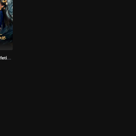
Beloved of A Lifetime