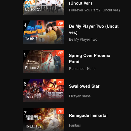
(Uncut Ver.)
Episod 25
Fourever You Part 2 (Uncut Ver.)
VIP
4
Be My Player Two (Uncut
ver.)
To EP 4
Be My Player Two
VIP
5
Spring Over Phoenix
Pond
Episod 21
Romance · Kuno
VIP
6
Swallowed Star
Fiksyen sains
To EP 235
VIP
7
Renegade Immortal
Fantasi
To EP 152