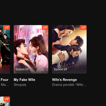
ya...
VIP
VIP
VIP
Episod 20
Episod 24
 Four
My Fake Wife
Wife's Revenge
Gadis Merentasi Masa untuk menawan Empat Jejaka Tampan
Sinopsis
Drama pendek “Wife's Revenge”
VIP