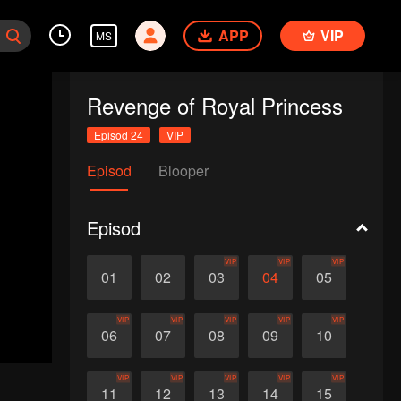
APP
VIP
MS
Revenge of Royal Princess
Episod 24
VIP
Episod
Blooper
Episod
VIP
VIP
VIP
01
02
03
04
05
VIP
VIP
VIP
VIP
VIP
06
07
08
09
10
VIP
VIP
VIP
VIP
VIP
11
12
13
14
15