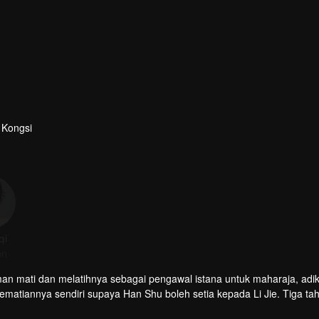
Kongsi
qi
on
engawal istana untuk maharaja, adik
kematiannya sendiri supaya Han Shu boleh setia kepada Li Jie. Tiga ta
apati bahawa dia sakit tenat kerana diracun, jadi dia mula menyiasat,