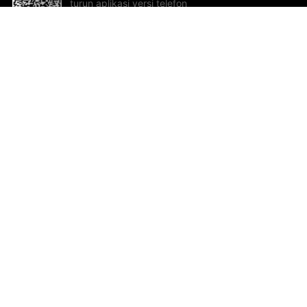
turun aplikasi versi telefon
bimbit!
Bantuan dan Maklum Balas
Te
Cadangan dan maklum balas
Se
Hu
Al
ted.