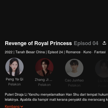
Revenge of Royal Princess
Episod 04
2022
|
Tanah Besar China
|
Episod 24
|
Romance · Kuno · Fantasi
Peng Ya Qi
Zhang Ji Jun
Cao Junhao
Liu An
Pelakon
Pelakon
Pelakon
Pelak
Puteri Diraja Li Yanchu menyelamatkan Han Shu dari tempat hukuman mati dan melatihnya sebagai p
lelakinya. Apabila dia hampir mati kerana penyakit dia merancang 
kemudian, Li Yanchu dilahirkan semula di badan Xie Yugui, dan mend
Kembang