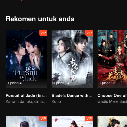
terjerat lagi dengan Han Shu yang personalitinya berubah sepenuhn
Rekomen untuk anda
VIP
VIP
Episod 40
Episod 24
Episod 25
Pursuit of Jade (English Ver.)
Blade's Dance with You
Choose One of
Kahwin dahulu, cinta kemudian!
Kuno
VIP
VIP