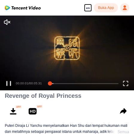
Buka App
en
00:00:01
/
00:05:31
Revenge of Royal Princess
Puteri Diraja Li Yanchu menyelamatkan Han Shu dari tempat hukuman mati
dan melatihnya sebagai pengawal istana untuk maharaja, adik lelakinya.
Semua