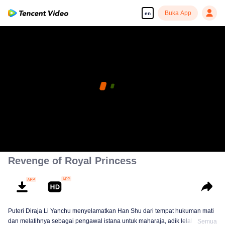
Buka App
en
Episod ini khas untuk ahli VIP, tonton di WeTV
sekarang juga
pay limit
Buka aplikasi
Error code: 70013083.-1-1ff3fe4bb2d5640903c4d9343de24224
Sudah jadi ahli VIP?
Log masuk
00:00:00
/
00:00:00
Revenge of Royal Princess
Puteri Diraja Li Yanchu menyelamatkan Han Shu dari tempat hukuman mati
dan melatihnya sebagai pengawal istana untuk maharaja, adik lelakinya.
Semua