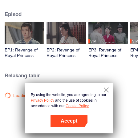
Apabila dia hampir mati kerana penyakit dia merancang kematiannya
sendiri supaya Han Shu boleh setia kepada Li Jie. Tiga tahun kemudian, Li
Episod
Yanchu dilahirkan semula di badan Xie Yugui, dan mendapati bahawa dia
sakit tenat kerana diracun, jadi dia mula menyiasat, tetapi terjerat lagi
dengan Han Shu yang personalitinya berubah sepenuhnya...
VIP
VIP
EP1: Revenge of
EP2: Revenge of
EP3: Revenge of
EP4
Royal Princess
Royal Princess
Royal Princess
Roy
Belakang tabir
By using the website, you are agreeing to our
Loading…
Privacy Policy
and the use of cookies in
accordance with our
Cookie Policy.
Accept
Buka App