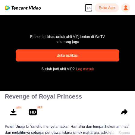
Buka App
en
Episod ini khas untuk ahli VIP, tonton di WeTV
sekarang juga
Buka aplikasi
pay limit
Sudah jadi ahli VIP?
Log masuk
Error code: 70013083.-1-476d7faa4209f87635b8c91f3d9f1db2
00:00:00
/
00:00:00
Revenge of Royal Princess
Puteri Diraja Li Yanchu menyelamatkan Han Shu dari tempat hukuman mati
dan melatihnya sebagai pengawal istana untuk maharaja, adik lelakinya.
Semua