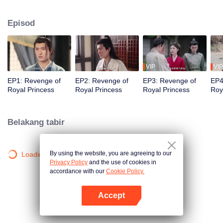
Apabila dia hampir mati kerana penyakit dia merancang kematiannya
sendiri supaya Han Shu boleh setia kepada Li Jie. Tiga tahun kemudian, Li
Episod
Yanchu dilahirkan semula di badan Xie Yugui, dan mendapati bahawa dia
sakit tenat kerana diracun, jadi dia mula menyiasat, tetapi terjerat lagi
dengan Han Shu yang personalitinya berubah sepenuhnya...
VIP
VIP
EP1: Revenge of
EP2: Revenge of
EP3: Revenge of
EP4
Royal Princess
Royal Princess
Royal Princess
Roy
Belakang tabir
By using the website, you are agreeing to our
Loading…
Privacy Policy
and the use of cookies in
accordance with our
Cookie Policy.
Accept
Buka App