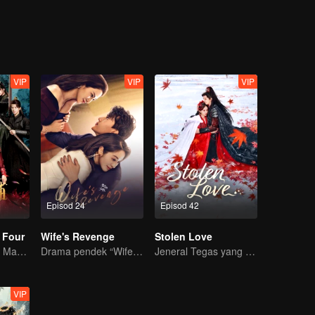
ya...
VIP
VIP
VIP
Episod 24
Episod 42
 Four
Wife's Revenge
Stolen Love
Gadis Merentasi Masa untuk menawan Empat Jejaka Tampan
Drama pendek “Wife's Revenge”
Jeneral Tegas yang Berjuang untuk Isteri dan Cinta!
VIP