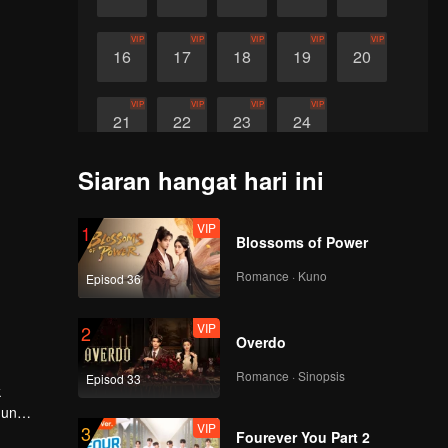
VIP
VIP
VIP
VIP
VIP
16
17
18
19
20
VIP
VIP
VIP
VIP
21
22
23
24
Siaran hangat hari ini
VIP
1
Blossoms of Power
Romance · Kuno
Episod 36
VIP
2
Overdo
Romance · Sinopsis
Episod 33
hun
VIP
3
 tetapi
Fourever You Part 2