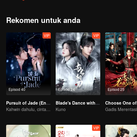
terjerat lagi dengan Han Shu yang personalitinya berubah sepenuhn
Rekomen untuk anda
VIP
VIP
Episod 40
Episod 24
Episod 25
Pursuit of Jade (English Ver.)
Blade's Dance with You
Choose One of
Kahwin dahulu, cinta kemudian!
Kuno
VIP