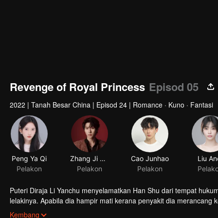
Revenge of Royal Princess
Episod 05
2022
|
Tanah Besar China
|
Episod 24
|
Romance · Kuno · Fantasi
Peng Ya Qi
Zhang Ji Jun
Cao Junhao
Liu An
Pelakon
Pelakon
Pelakon
Pelak
Puteri Diraja Li Yanchu menyelamatkan Han Shu dari tempat hukuman mati dan melatihnya sebagai p
lelakinya. Apabila dia hampir mati kerana penyakit dia merancang 
kemudian, Li Yanchu dilahirkan semula di badan Xie Yugui, dan mend
Kembang