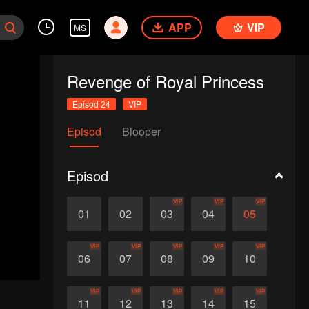
APP
VIP
MS
Revenge of Royal Princess
Episod 24
VIP
Episod
Blooper
Episod
VIP
VIP
VIP
01
02
03
04
05
VIP
VIP
VIP
VIP
VIP
06
07
08
09
10
VIP
VIP
VIP
VIP
VIP
11
12
13
14
15