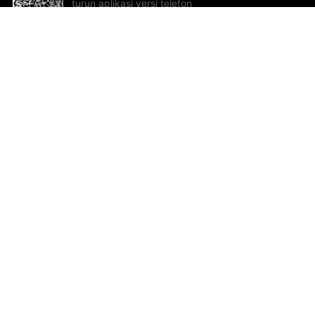
turun aplikasi versi telefon
bimbit!
Bantuan dan Maklum Balas
Te
Cadangan dan maklum balas
Se
Hu
Al
ted.