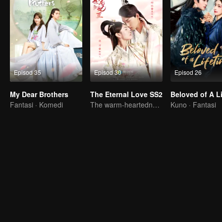
Episod 35
Episod 30
Episod 26
My Dear Brothers
The Eternal Love SS2
Fantasi · Komedi
The warm-heartedness Couple are so sweet
Kuno · Fantasi