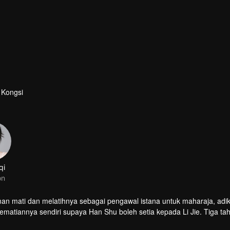
Kongsi
qi
on
engawal istana untuk maharaja, adik
kematiannya sendiri supaya Han Shu boleh setia kepada Li Jie. Tiga ta
apati bahawa dia sakit tenat kerana diracun, jadi dia mula menyiasat,