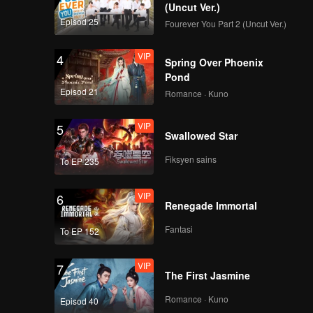
(Uncut Ver.)
Episod 25
Fourever You Part 2 (Uncut Ver.)
VIP
4
Spring Over Phoenix
Pond
Episod 21
Romance · Kuno
VIP
5
Swallowed Star
Fiksyen sains
To EP 235
VIP
6
Renegade Immortal
Fantasi
To EP 152
VIP
7
The First Jasmine
Romance · Kuno
Episod 40