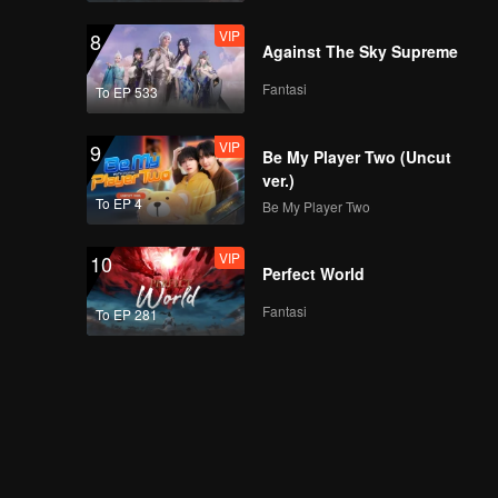
VIP
8
Against The Sky Supreme
Fantasi
To EP 533
VIP
9
Be My Player Two (Uncut
ver.)
To EP 4
Be My Player Two
VIP
10
Perfect World
Fantasi
To EP 281