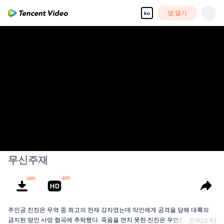
앱 열기
ko
무신주재
주인공 진진은 무역 중 최고의 천재 강자였는데 악인에게 공격을 당해 대륙의
금지된 땅인 사망 협곡에 추락했다. 죽음을 면치 못한 진진은 우연히 신비한 고
전부[모두]