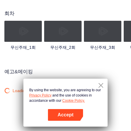
검의 힘을 촉발했는데... 300년 후, 천무 대륙의 외딴곳에서, 동명이인 소년이 우
연히 진진의 의지를 이어받았다. 옛날의 강자 신화를 되찾고, 사랑하는 모든 것
회차
을 지키기 위해 진진은 의연하게 천하 다섯 나라를 지키는 큰 임무를 짊어지고,
다시 한번 무도길을 밟았다.
무신주재_1회
무신주재_2회
무신주재_3회
예고&메이킹
By using the website, you are agreeing to our
Loading…
Privacy Policy
and the use of cookies in
accordance with our
Cookie Policy.
Accept
앱 열기