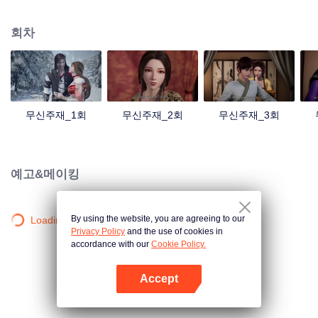
검의 힘을 촉발했는데... 300년 후, 천무 대륙의 외딴곳에서, 동명이인 소년이 우
연히 진진의 의지를 이어받았다. 옛날의 강자 신화를 되찾고, 사랑하는 모든 것
회차
을 지키기 위해 진진은 의연하게 천하 다섯 나라를 지키는 큰 임무를 짊어지고,
다시 한번 무도길을 밟았다.
무신주재_1회
무신주재_2회
무신주재_3회
예고&메이킹
By using the website, you are agreeing to our
Loading…
Privacy Policy
and the use of cookies in
accordance with our
Cookie Policy.
Accept
앱 열기