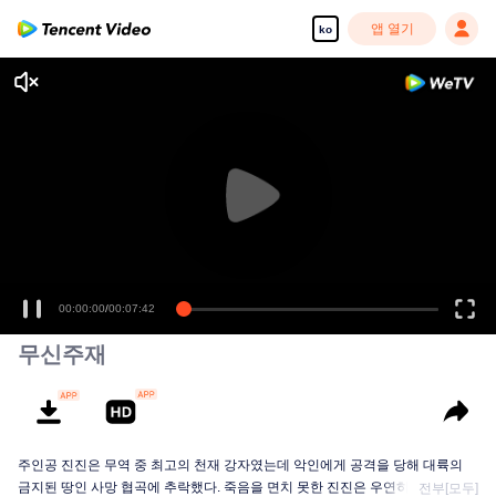
앱 열기
ko
무신주재
주인공 진진은 무역 중 최고의 천재 강자였는데 악인에게 공격을 당해 대륙의
금지된 땅인 사망 협곡에 추락했다. 죽음을 면치 못한 진진은 우연히 신비한 고
전부[모두]