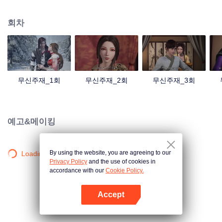
검의 힘을 촉발했는데... 300년 후, 천무 대륙의 외딴곳에서, 동명이인 소년이 우
연히 진진의 의지를 이어받았다. 옛날의 강자 신화를 되찾고, 사랑하는 모든 것
회차
을 지키기 위해 진진은 의연하게 천하 다섯 나라를 지키는 큰 임무를 짊어지고,
다시 한번 무도길을 밟았다.
무신주재_1회
무신주재_2회
무신주재_3회
예고&메이킹
By using the website, you are agreeing to our
Loading…
Privacy Policy
and the use of cookies in
accordance with our
Cookie Policy.
Accept
앱 열기