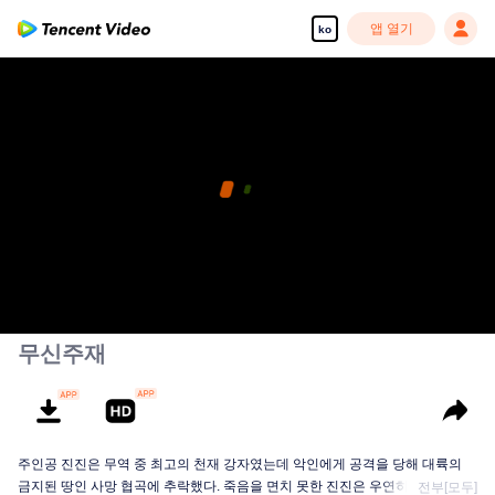
앱 열기
ko
무신주재
주인공 진진은 무역 중 최고의 천재 강자였는데 악인에게 공격을 당해 대륙의
금지된 땅인 사망 협곡에 추락했다. 죽음을 면치 못한 진진은 우연히 신비한 고
전부[모두]