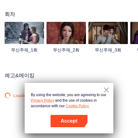
검의 힘을 촉발했는데... 300년 후, 천무 대륙의 외딴곳에서, 동명이인 소년이 우
연히 진진의 의지를 이어받았다. 옛날의 강자 신화를 되찾고, 사랑하는 모든 것
회차
을 지키기 위해 진진은 의연하게 천하 다섯 나라를 지키는 큰 임무를 짊어지고,
다시 한번 무도길을 밟았다.
무신주재_1회
무신주재_2회
무신주재_3회
예고&메이킹
By using the website, you are agreeing to our
Loading…
Privacy Policy
and the use of cookies in
accordance with our
Cookie Policy.
Accept
앱 열기