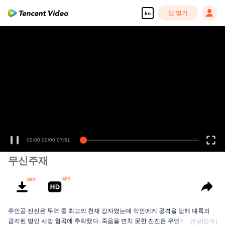
앱 열기
ko
고화질 콘텐츠를 끊김 없이 즐기세요
00:00:00
/
00:07:51
무신주재
주인공 진진은 무역 중 최고의 천재 강자였는데 악인에게 공격을 당해 대륙의
금지된 땅인 사망 협곡에 추락했다. 죽음을 면치 못한 진진은 우연히 신비한 고
전부[모두]