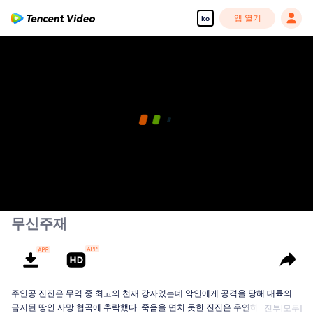
앱 열기
ko
무신주재
주인공 진진은 무역 중 최고의 천재 강자였는데 악인에게 공격을 당해 대륙의
금지된 땅인 사망 협곡에 추락했다. 죽음을 면치 못한 진진은 우연히 신비한 고
전부[모두]