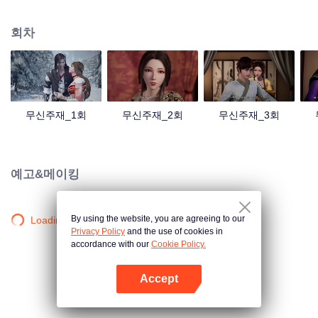
검의 힘을 촉발했는데... 300년 후, 천무 대륙의 외딴곳에서, 동명이인 소년이 우
연히 진진의 의지를 이어받았다. 옛날의 강자 신화를 되찾고, 사랑하는 모든 것
회차
을 지키기 위해 진진은 의연하게 천하 다섯 나라를 지키는 큰 임무를 짊어지고,
다시 한번 무도길을 밟았다.
무신주재_1회
무신주재_2회
무신주재_3회
예고&메이킹
By using the website, you are agreeing to our
Loading…
Privacy Policy
and the use of cookies in
accordance with our
Cookie Policy.
Accept
앱 열기