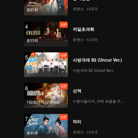
VIP
VIP
로맨스 · 시대극
총21회
379
380
VIP
4
VIP
VIP
저일초과화
381
382
로맨스 · 드라마
총33회
VIP
VIP
383
384
VIP
5
사방극애 S2 (Uncut Ver.)
VIP
VIP
사방극애 S2 (Uncut Ver.)
385
386
총25회
VIP
6
VIP
VIP
선역
387
388
수행자들이여, 어찌 싸움을 두려워하랴
152회까지 업데이트
VIP
VIP
389
390
VIP
7
막리
로맨스 · 시대극
총40회