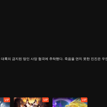
 대륙의 금지된 땅인 사망 협곡에 추락했다. 죽음을 면치 못한 진진은 우
 의지를 이어받았다.
의연하게 천하 다섯 나라를 지키는 큰 임무를 짊어지고, 다시 한번 무도길
VIP
VIP
VIP