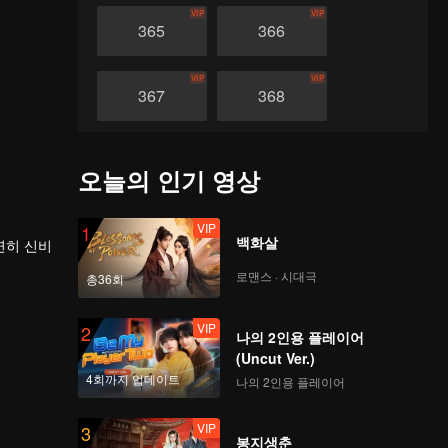
VIP
VIP
365
366
VIP
VIP
367
368
VIP
VIP
369
370
오늘의 인기 영상
VIP
VIP
371
372
VIP
1
백화살
연히 신비
로맨스 · 시대극
VIP
VIP
총36회
373
374
을 밟았
VIP
2
나의 2인용 플레이어
VIP
VIP
375
376
(Uncut Ver.)
4회까지 업데이트
나의 2인용 플레이어
VIP
VIP
377
378
VIP
3
봉지생춘