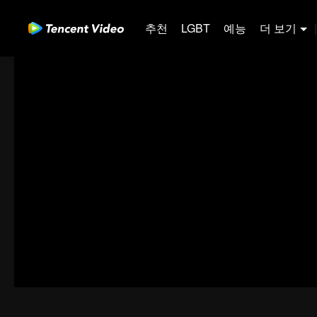
추천
LGBT
예능
더 보기
|
31-60
61-90
91-120
121-150
151-180
00:00:00
/
00:07:47