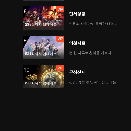
VIP
8
탄서성공
인류의 진화만이 유일한 해답이다
235회까지 업데이트
VIP
9
역천지존
검 한 자루로 천하를 가르다
534회까지 업데이트
VIP
10
무상신제
선왕, 각성 후 만계의 정상에 올라
611회까지 업데이트