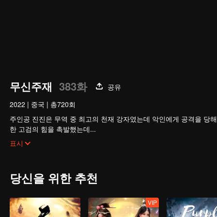
무신주재
383화
공유
2022
|
중국
|
총720회
주인공 진진은 무역 중 최고의 천재 강자였는데 악인에게 공격을 당해
한 고검의 힘을 촉발했는데...
300년 후, 천무 대륙의 외딴곳에서, 동명이인 소년이 우연히 진진의
표시
옛날의 강자 신화를 되찾고, 사랑하는 모든 것을 지키기 위해 진진은 
다.
당신을 위한 추천
VIP