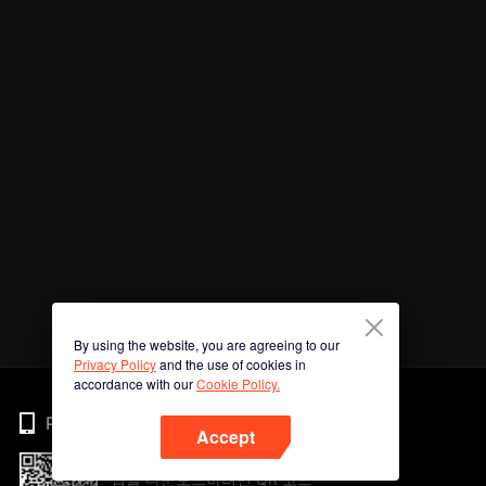
By using the website, you are agreeing to our
Privacy Policy
and the use of cookies in
accordance with our
Cookie Policy.
Phone
Accept
앱을 다운로드하려면 QR 코드