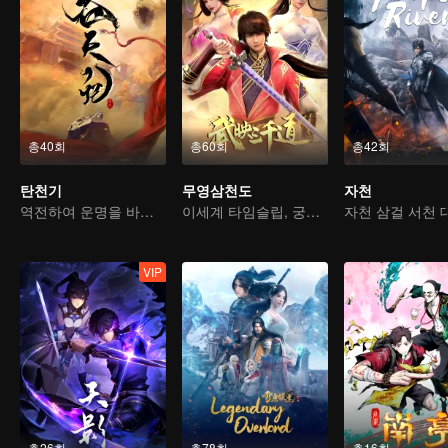
총40회
총60회
총42회
탄천기
무영삼천도
자천
역전하여 운명을 바꾸다, 서유기를 소재로 한 고전 선협물
이세계 타임슬립, 궁상맞은 사위가 되다
VIP
총26회
총78회
총16회