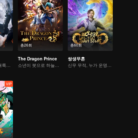
총26회
총60회
The Dragon Prince
쌍생무혼
자천 삼걸 서천 대륙을 종횡하다
소년이 붓으로 하늘을 가른다
신무 무적, 누가 운명을 지배하나
VIP