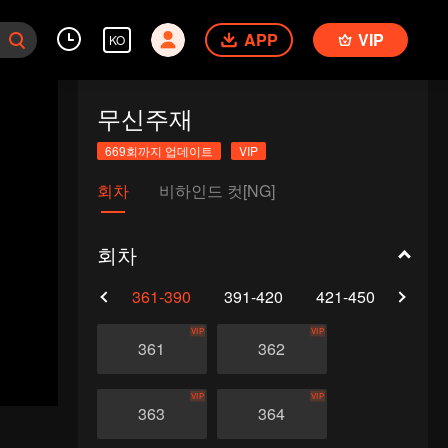
APP
VIP
KO
무신주재
669회까지 업데이트
VIP
회차
비하인드 컷[NG]
회차
0
331-360
361-390
391-420
421-450
451-
VIP
VIP
361
362
VIP
VIP
363
364