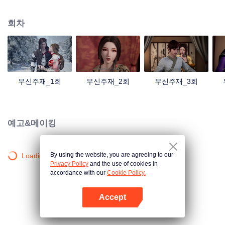
검의 힘을 촉발했는데... 300년 후, 천무 대륙의 외딴곳에서, 동명이인 소년이 우
연히 진진의 의지를 이어받았다. 옛날의 강자 신화를 되찾고, 사랑하는 모든 것
회차
을 지키기 위해 진진은 의연하게 천하 다섯 나라를 지키는 큰 임무를 짊어지고,
다시 한번 무도길을 밟았다.
무신주재_1회
무신주재_2회
무신주재_3회
예고&메이킹
By using the website, you are agreeing to our
Loading…
Privacy Policy
and the use of cookies in
accordance with our
Cookie Policy.
Accept
앱 열기