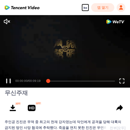
앱 열기
ko
00:00:00
/
00:09:19
무신주재
주인공 진진은 무역 중 최고의 천재 강자였는데 악인에게 공격을 당해 대륙의
금지된 땅인 사망 협곡에 추락했다. 죽음을 면치 못한 진진은 우연히 신비한 고
전부[모두]