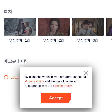
검의 힘을 촉발했는데... 300년 후, 천무 대륙의 외딴곳에서, 동명이인 소년이 우
연히 진진의 의지를 이어받았다. 옛날의 강자 신화를 되찾고, 사랑하는 모든 것
회차
을 지키기 위해 진진은 의연하게 천하 다섯 나라를 지키는 큰 임무를 짊어지고,
다시 한번 무도길을 밟았다.
무신주재_1회
무신주재_2회
무신주재_3회
예고&메이킹
By using the website, you are agreeing to our
Loading…
Privacy Policy
and the use of cookies in
accordance with our
Cookie Policy.
Accept
앱 열기