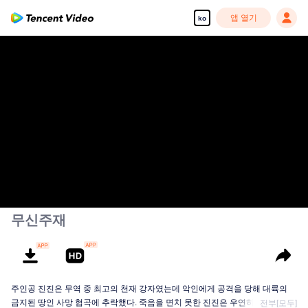
앱 열기
ko
무신주재
주인공 진진은 무역 중 최고의 천재 강자였는데 악인에게 공격을 당해 대륙의
금지된 땅인 사망 협곡에 추락했다. 죽음을 면치 못한 진진은 우연히 신비한 고
전부[모두]