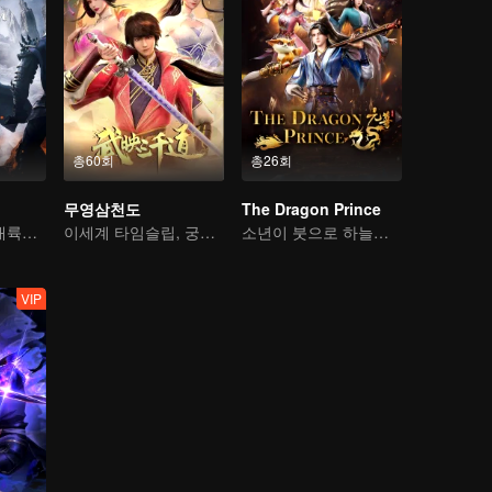
총60회
총26회
무영삼천도
The Dragon Prince
자천 삼걸 서천 대륙을 종횡하다
이세계 타임슬립, 궁상맞은 사위가 되다
소년이 붓으로 하늘을 가른다
VIP