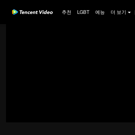
추천
LGBT
예능
더 보기
|
31-60
61-90
91-120
121-150
151-180