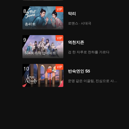
VIP
8
막리
로맨스 · 시대극
총40회
VIP
9
역천지존
검 한 자루로 천하를 가르다
534회까지 업데이트
VIP
10
반숙연인 S5
운명 같은 이끌림, 진심으로 사랑하다