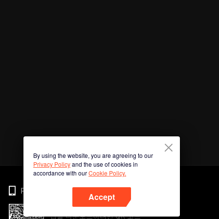
By using the website, you are agreeing to our
Privacy Policy
and the use of cookies in
accordance with our
Cookie Policy.
Phone
Accept
앱을 다운로드하려면 QR 코드