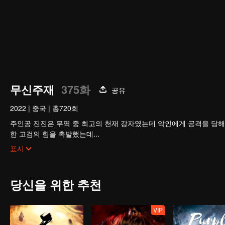
무신주재
375화
공유
2022
|
중국
|
총720회
주인공 진진은 무역 중 최고의 천재 강자였는데 악인에게 공격을 당해
한 고검의 힘을 촉발했는데...
300년 후, 천무 대륙의 외딴곳에서, 동명이인 소년이 우연히 진진의
표시
옛날의 강자 신화를 되찾고, 사랑하는 모든 것을 지키기 위해 진진은 
다.
당신을 위한 추천
VIP