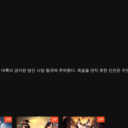
 대륙의 금지된 땅인 사망 협곡에 추락했다. 죽음을 면치 못한 진진은 우
 의지를 이어받았다.
의연하게 천하 다섯 나라를 지키는 큰 임무를 짊어지고, 다시 한번 무도길
VIP
VIP
VIP