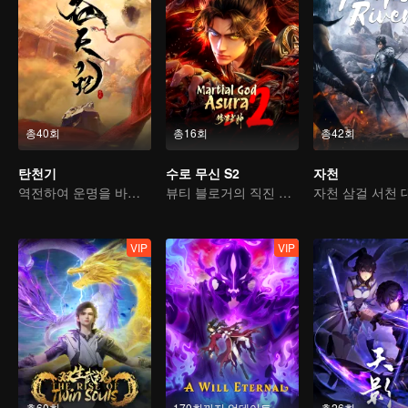
총40회
총16회
총42회
탄천기
수로 무신 S2
자천
역전하여 운명을 바꾸다, 서유기를 소재로 한 고전 선협물
뷰티 블로거의 직진 본능: 복흑 소공작을 공략하다
VIP
VIP
총60회
170회까지 업데이트
총26회