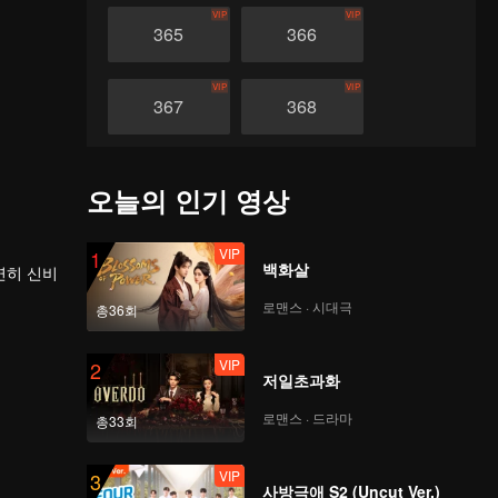
VIP
VIP
365
366
VIP
VIP
367
368
VIP
VIP
369
370
오늘의 인기 영상
VIP
VIP
371
372
VIP
1
백화살
연히 신비
로맨스 · 시대극
VIP
VIP
총36회
373
374
을 밟았
VIP
2
저일초과화
VIP
VIP
375
376
로맨스 · 드라마
총33회
VIP
VIP
377
378
VIP
3
사방극애 S2 (Uncut Ver.)