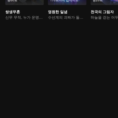
쌍생무혼
영원한 일념
천국의 그림자
신무 무적, 누가 운명을 지배하나
수선계의 괴짜가 돌아왔다