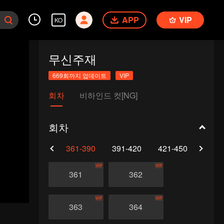
APP
VIP
KO
무신주재
669회까지 업데이트
VIP
회차
비하인드 컷[NG]
회차
0
331-360
361-390
391-420
421-450
451-
VIP
VIP
361
362
VIP
VIP
363
364