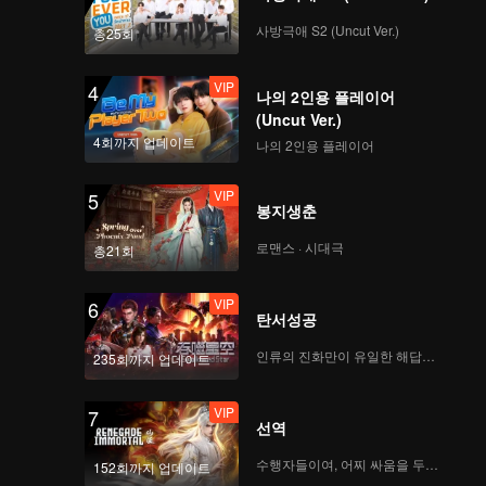
VIP
VIP
사방극애 S2 (Uncut Ver.)
총25회
379
380
VIP
4
나의 2인용 플레이어
VIP
VIP
381
382
(Uncut Ver.)
4회까지 업데이트
나의 2인용 플레이어
VIP
VIP
383
384
VIP
5
봉지생춘
VIP
VIP
로맨스 · 시대극
385
386
총21회
VIP
6
VIP
VIP
탄서성공
387
388
인류의 진화만이 유일한 해답이다
235회까지 업데이트
VIP
VIP
389
390
VIP
7
선역
수행자들이여, 어찌 싸움을 두려워하랴
152회까지 업데이트