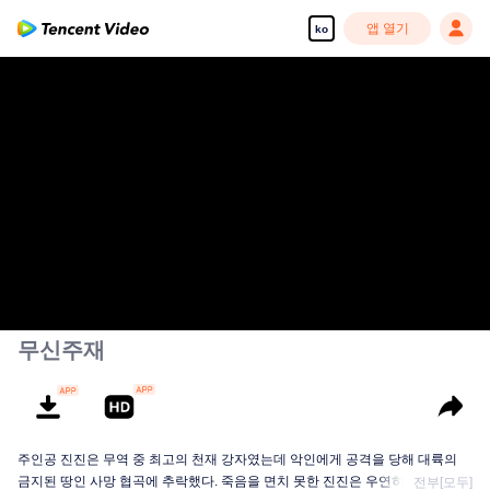
앱 열기
ko
무신주재
주인공 진진은 무역 중 최고의 천재 강자였는데 악인에게 공격을 당해 대륙의
금지된 땅인 사망 협곡에 추락했다. 죽음을 면치 못한 진진은 우연히 신비한 고
전부[모두]