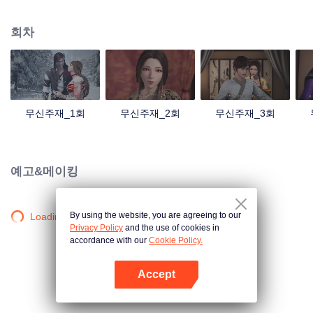
검의 힘을 촉발했는데... 300년 후, 천무 대륙의 외딴곳에서, 동명이인 소년이 우
연히 진진의 의지를 이어받았다. 옛날의 강자 신화를 되찾고, 사랑하는 모든 것
회차
을 지키기 위해 진진은 의연하게 천하 다섯 나라를 지키는 큰 임무를 짊어지고,
다시 한번 무도길을 밟았다.
무신주재_1회
무신주재_2회
무신주재_3회
예고&메이킹
By using the website, you are agreeing to our
Loading…
Privacy Policy
and the use of cookies in
accordance with our
Cookie Policy.
Accept
앱 열기