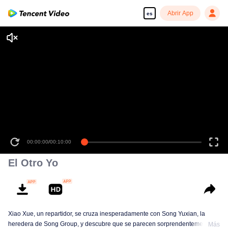
Abrir App
es
00:00:00
/
00:10:00
El Otro Yo
Xiao Xue, un repartidor, se cruza inesperadamente con Song Yuxian, la
heredera de Song Group, y descubre que se parecen sorprendentemente.
Más