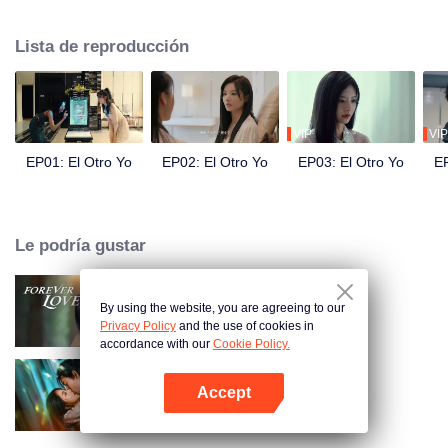
Rápidamente se hacen amigos cercanos y cada uno envidia la vida del otro.
Mientras tanto, el marido de Song Yuxian, Xia Qingyang, director ejecutivo
Lista de reproducción
de Song Group, está profundamente preocupado. Parece saber todo sobre
Xiao Xue.
VIP
VIP
EP01: El Otro Yo
EP02: El Otro Yo
EP03: El Otro Yo
EP
Le podría gustar
By using the website, you are agreeing to our
Amor Eterno
Privacy Policy
and the use of cookies in
accordance with our
Cookie Policy.
Accept
Amando la Mentira
Abrir App