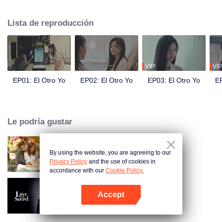
Rápidamente se hacen amigos cercanos y cada uno envidia la vida del otro.
Mientras tanto, el marido de Song Yuxian, Xia Qingyang, director ejecutivo
Lista de reproducción
de Song Group, está profundamente preocupado. Parece saber todo sobre
Xiao Xue.
VIP
VIP
EP01: El Otro Yo
EP02: El Otro Yo
EP03: El Otro Yo
EP
Le podría gustar
By using the website, you are agreeing to our
Amor como un contrato
Privacy Policy
and the use of cookies in
accordance with our
Cookie Policy.
Accept
Amor en secreto
Abrir App