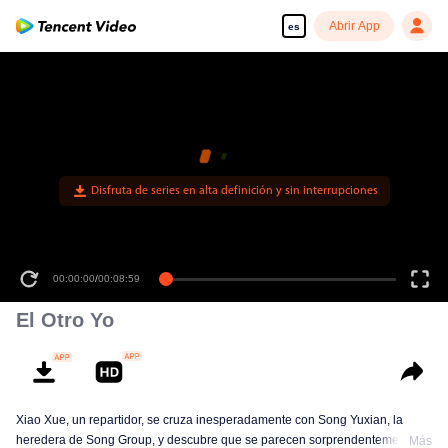
Abrir App
es
00:00:00
/
00:08:59
El Otro Yo
Xiao Xue, un repartidor, se cruza inesperadamente con Song Yuxian, la
heredera de Song Group, y descubre que se parecen sorprendentemente.
Más