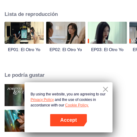
Rápidamente se hacen amigos cercanos y cada uno envidia la vida del otro.
Mientras tanto, el marido de Song Yuxian, Xia Qingyang, director ejecutivo
Lista de reproducción
de Song Group, está profundamente preocupado. Parece saber todo sobre
Xiao Xue.
VIP
VIP
EP01: El Otro Yo
EP02: El Otro Yo
EP03: El Otro Yo
EP
Le podría gustar
By using the website, you are agreeing to our
Amor Eterno
Privacy Policy
and the use of cookies in
accordance with our
Cookie Policy.
Accept
Amando la Mentira
Abrir App