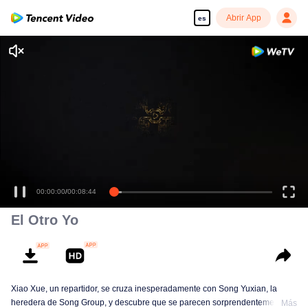
Abrir App
es
00:00:00
/
00:08:44
El Otro Yo
Xiao Xue, un repartidor, se cruza inesperadamente con Song Yuxian, la
heredera de Song Group, y descubre que se parecen sorprendentemente.
Más