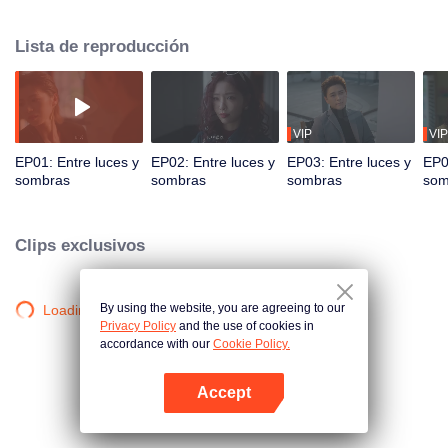
ayuda a Lili a luchar contra su marido, Li Jin, mientras que Lili ayuda a
Xiaoai a resolver su conflicto con su "tío", Lin Sen. En su compleja relación
Lista de reproducción
de amor-odio, ambas logran sus sueños y dan comienzo a una nueva vida.
VIP
VIP
EP01: Entre luces y
EP02: Entre luces y
EP03: Entre luces y
EP0
sombras
sombras
sombras
som
Clips exclusivos
By using the website, you are agreeing to our
Loading…
Privacy Policy
and the use of cookies in
accordance with our
Cookie Policy.
Accept
Abrir App