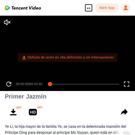
Abrir App
es
Disfruta de series en alta definición y sin interrupciones
00:00:00
/
00:45:30
Primer Jazmín
Ye Li, la hija mayor de la familia Ye, se casa en la deteriorada mansión del
Príncipe Ding para desposar al príncipe Mo Xiuyao, quien está en silla de
Más