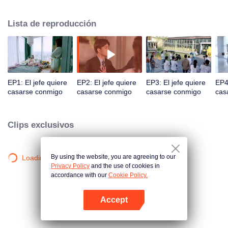
sustento económico de la ciudad de Gangdong. Una crisis de relaciones
públicas empujó a los dos en la cúspide de la tormenta. Ya sea un
Lista de reproducción
encuentro familiar o un encuentro calculado, los dos desarrollan un dulce
amor bajo diversas circunstancias.
EP1: El jefe quiere
EP2: El jefe quiere
EP3: El jefe quiere
EP4:
casarse conmigo
casarse conmigo
casarse conmigo
cas
Clips exclusivos
By using the website, you are agreeing to our
Loading…
Privacy Policy
and the use of cookies in
accordance with our
Cookie Policy.
Accept
Abrir App