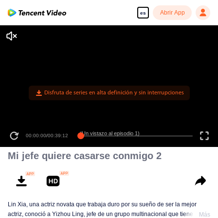
Abrir App
es
Disfruta de series en alta definición y sin interrupciones
(Un vistazo al episodio 1)
00:00:00
/
00:39:12
Mi jefe quiere casarse conmigo 2
Lin Xia, una actriz novata que trabaja duro por su sueño de ser la mejor
actriz, conoció a Yizhou Ling, jefe de un grupo multinacional que tiene el
Más