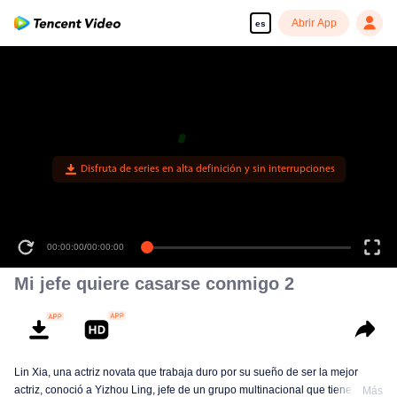
Abrir App
es
Disfruta de series en alta definición y sin interrupciones
00:00:00
/
00:00:00
Mi jefe quiere casarse conmigo 2
Lin Xia, una actriz novata que trabaja duro por su sueño de ser la mejor
actriz, conoció a Yizhou Ling, jefe de un grupo multinacional que tiene el
Más