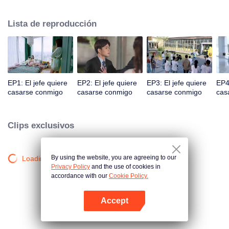
sustento económico de la ciudad de Gangdong. Una crisis de relaciones
públicas empujó a los dos en la cúspide de la tormenta. Ya sea un
Lista de reproducción
encuentro familiar o un encuentro calculado, los dos desarrollan un dulce
amor bajo diversas circunstancias.
EP1: El jefe quiere
EP2: El jefe quiere
EP3: El jefe quiere
EP4:
casarse conmigo
casarse conmigo
casarse conmigo
cas
Clips exclusivos
By using the website, you are agreeing to our
Loading…
Privacy Policy
and the use of cookies in
accordance with our
Cookie Policy.
Accept
Abrir App