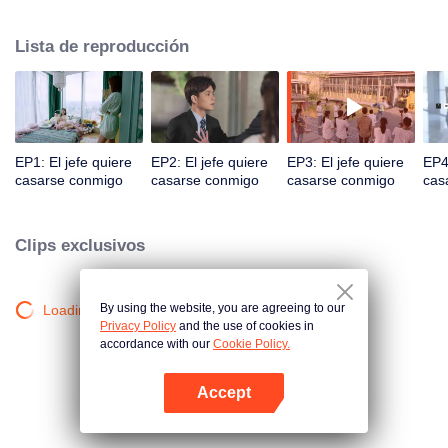
sustento económico de la ciudad de Gangdong. Una crisis de relaciones
públicas empujó a los dos en la cúspide de la tormenta. Ya sea un
Lista de reproducción
encuentro familiar o un encuentro calculado, los dos desarrollan un dulce
amor bajo diversas circunstancias.
EP1: El jefe quiere
EP2: El jefe quiere
EP3: El jefe quiere
EP4:
casarse conmigo
casarse conmigo
casarse conmigo
cas
Clips exclusivos
By using the website, you are agreeing to our
Loading…
Privacy Policy
and the use of cookies in
accordance with our
Cookie Policy.
Accept
Abrir App