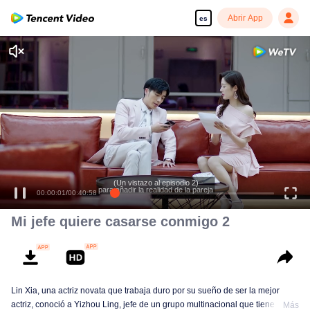
Abrir App
es
(Un vistazo al episodio 2)
para añadir la realidad de la pareja
00:00:01
/
00:40:58
Mi jefe quiere casarse conmigo 2
Lin Xia, una actriz novata que trabaja duro por su sueño de ser la mejor
actriz, conoció a Yizhou Ling, jefe de un grupo multinacional que tiene el
Más