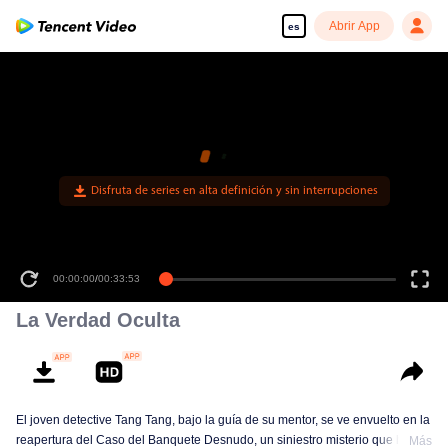
Abrir App
es
00:00:00
/
00:33:53
La Verdad Oculta
El joven detective Tang Tang, bajo la guía de su mentor, se ve envuelto en la
reapertura del Caso del Banquete Desnudo, un siniestro misterio que ha
Más