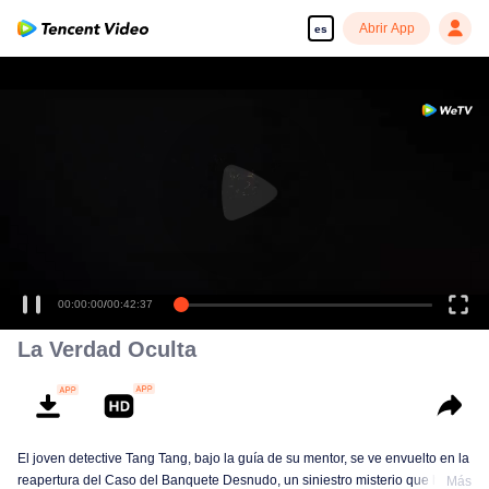
Abrir App
es
00:00:00
/
00:42:37
La Verdad Oculta
El joven detective Tang Tang, bajo la guía de su mentor, se ve envuelto en la
reapertura del Caso del Banquete Desnudo, un siniestro misterio que ha
Más