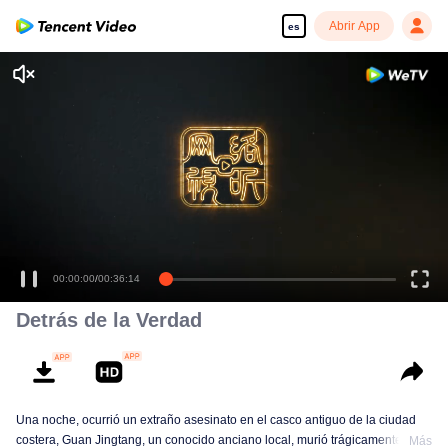
Abrir App
es
Disfruta de series en alta definición y sin interrupciones
00:00:01
/
00:36:14
Detrás de la Verdad
Una noche, ocurrió un extraño asesinato en el casco antiguo de la ciudad
costera, Guan Jingtang, un conocido anciano local, murió trágicamente en
Más