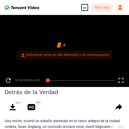
Abrir App
es
Disfruta de series en alta definición y sin interrupciones
00:00:00
/
00:44:45
Detrás de la Verdad
Una noche, ocurrió un extraño asesinato en el casco antiguo de la ciudad
costera, Guan Jingtang, un conocido anciano local, murió trágicamente en
Más