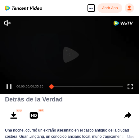
Abrir App
es
00:00:00
/
00:35:25
Detrás de la Verdad
Una noche, ocurrió un extraño asesinato en el casco antiguo de la ciudad
costera, Guan Jingtang, un conocido anciano local, murió trágicamente en
Más