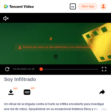
Abrir App
es
00:00:00
/
01:32:48
Soy Infiltrado
Un oficial de la brigada contra el hurto se infiltra encubierto para investigar
una red de robos. Apoyándose en su excepcional fortaleza física y mental,
Más