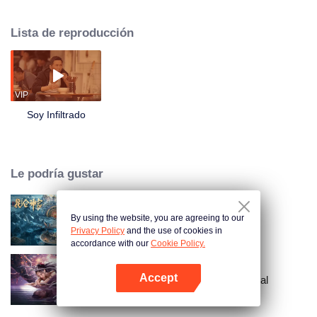
así como en su pericia profesional, logra infiltrarse con éxito en la
organización criminal y desmantela el caso desde dentro.
Lista de reproducción
VIP
Soy Infiltrado
Le podría gustar
By using the website, you are agreeing to our
Kunlun Shrine
Privacy Policy
and the use of cookies in
accordance with our
Cookie Policy.
Accept
Crónicas de la Serpiente Espiritual
Abrir App