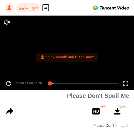
افتح التطبيق
ar
Enjoy smooth and HD episodes
00:00:01
/
00:06:28
Please Don't Spoil Me
Please Don't Spoil Me
المزيد