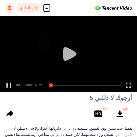
افتح التطبيق
ar
00:00:00
/
00:16:27
أرجوك لا دللني 5
بفضل حب تشين يوي العميق، تستعيد يان يي يي ذكرياتها أخيرًا، ولا شيء يمكن أن
يمنعهما من السعي وراء سعادتهما، لكن جسد يان يي يي يبدأ في أزمة بسبب بقاء تشين
المزيد