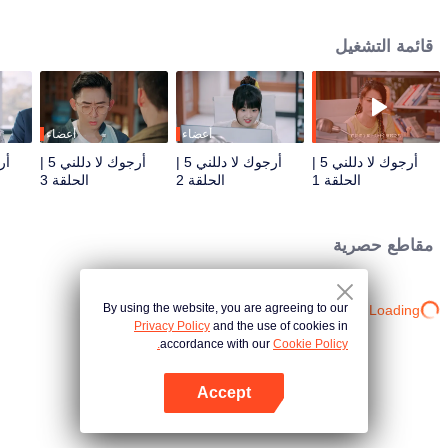
يوي المطول في العالم الحقيقي. لإنقاذ حبه، قرر تشين يوي على العودة إلى عالم
الكتاب، وكان على هذا الزوجين مواجهة الفراق مرة أخرى.
قائمة التشغيل
أعضاء
أعضاء
أرجوك لا دللني 5 |
أرجوك لا دللني 5 |
أرجوك لا دللني 5 |
الحلقة 1
الحلقة 2
الحلقة 3
مقاطع حصرية
By using the website, you are agreeing to our
Loading…
Privacy Policy
and the use of cookies in
accordance with our
Cookie Policy.
Accept
افتح التطبيق