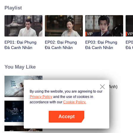
Playlist
VIP
VIP
EP01: Đại Phụng
EP02: Đại Phụng
EP03: Đại Phụng
EP0
Đả Canh Nhân
Đả Canh Nhân
Đả Canh Nhân
Đả 
You May Like
Tuyết Ưng Lĩnh Chủ (Bản Tiếng Anh)
By using the website, you are agreeing to our
Privacy Policy
and the use of cookies in
accordance with our
Cookie Policy.
Trục Ngọc (Bản Tiếng Anh)
Accept
Mở APP