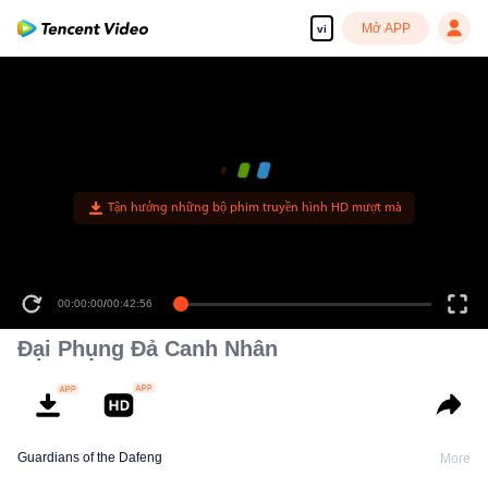
Mở APP
vi
Tận hưởng những bộ phim truyền hình HD mượt mà
00:00:00
/
00:42:56
Đại Phụng Đả Canh Nhân
Guardians of the Dafeng
More