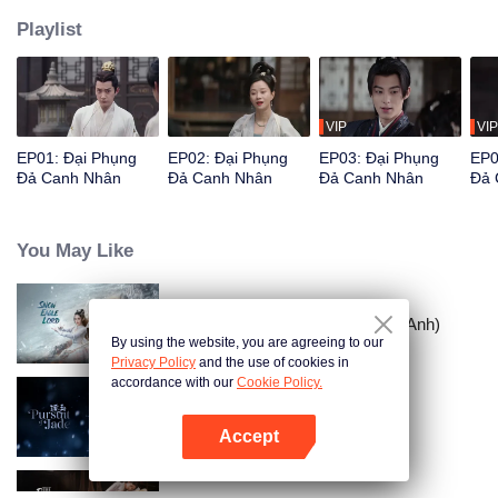
Playlist
VIP
VIP
EP01: Đại Phụng
EP02: Đại Phụng
EP03: Đại Phụng
EP0
Đả Canh Nhân
Đả Canh Nhân
Đả Canh Nhân
Đả 
You May Like
Tuyết Ưng Lĩnh Chủ (Bản Tiếng Anh)
By using the website, you are agreeing to our
Privacy Policy
and the use of cookies in
accordance with our
Cookie Policy.
Trục Ngọc (Bản Tiếng Anh)
Accept
Mở APP