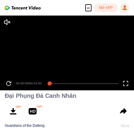
Mở APP
vi
00:00:00
/
00:43:50
Đại Phụng Đả Canh Nhân
Guardians of the Dafeng
More