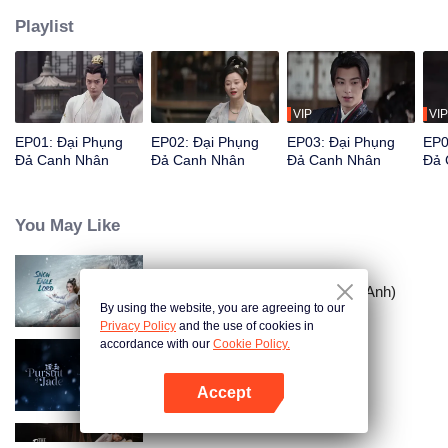
Playlist
VIP
VIP
EP01: Đại Phụng
EP02: Đại Phụng
EP03: Đại Phụng
EP0
Đả Canh Nhân
Đả Canh Nhân
Đả Canh Nhân
Đả 
You May Like
Tuyết Ưng Lĩnh Chủ (Bản Tiếng Anh)
By using the website, you are agreeing to our
Privacy Policy
and the use of cookies in
accordance with our
Cookie Policy.
Trục Ngọc (Bản Tiếng Anh)
Accept
Mở APP