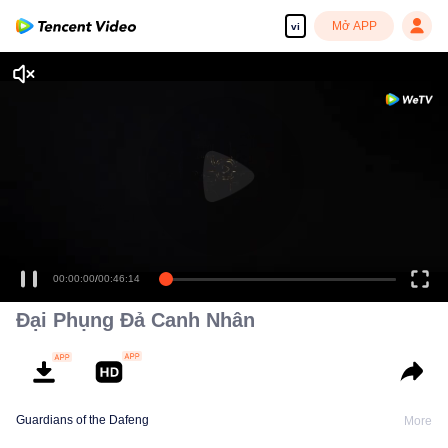
Mở APP
vi
00:00:00
/
00:46:14
Đại Phụng Đả Canh Nhân
Guardians of the Dafeng
More