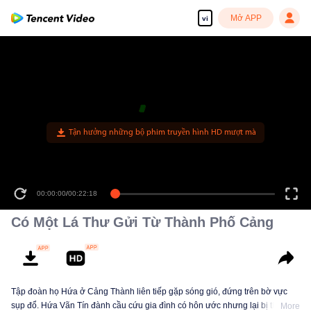
Mở APP
vi
00:00:00
/
00:22:18
Có Một Lá Thư Gửi Từ Thành Phố Cảng
Tập đoàn họ Hứa ở Cảng Thành liên tiếp gặp sóng gió, đứng trên bờ vực
sụp đổ. Hứa Vãn Tín đành cầu cứu gia đình có hôn ước nhưng lại bị thừa
More