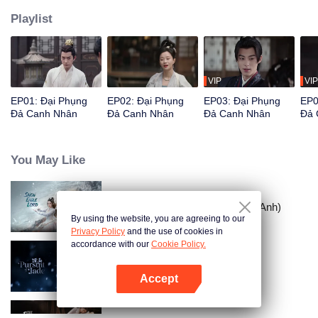
Playlist
VIP
VIP
EP01: Đại Phụng
EP02: Đại Phụng
EP03: Đại Phụng
EP0
Đả Canh Nhân
Đả Canh Nhân
Đả Canh Nhân
Đả 
You May Like
Tuyết Ưng Lĩnh Chủ (Bản Tiếng Anh)
By using the website, you are agreeing to our
Privacy Policy
and the use of cookies in
accordance with our
Cookie Policy.
Trục Ngọc (Bản Tiếng Anh)
Accept
Mở APP