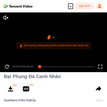
Mở APP
vi
Tận hưởng những bộ phim truyền hình HD mượt mà
00:00:00
/
00:48:30
Đại Phụng Đả Canh Nhân
Guardians of the Dafeng
More