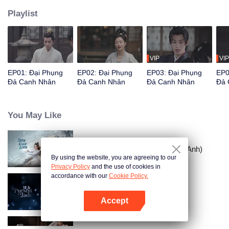
Playlist
VIP
VIP
EP01: Đại Phụng
EP02: Đại Phụng
EP03: Đại Phụng
EP0
Đả Canh Nhân
Đả Canh Nhân
Đả Canh Nhân
Đả 
You May Like
Tuyết Ưng Lĩnh Chủ (Bản Tiếng Anh)
By using the website, you are agreeing to our
Privacy Policy
and the use of cookies in
accordance with our
Cookie Policy.
Trục Ngọc (Bản Tiếng Anh)
Accept
Mở APP