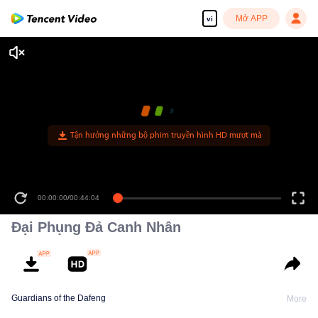
Mở APP
vi
Tận hưởng những bộ phim truyền hình HD mượt mà
00:00:00
/
00:44:04
Đại Phụng Đả Canh Nhân
Guardians of the Dafeng
More