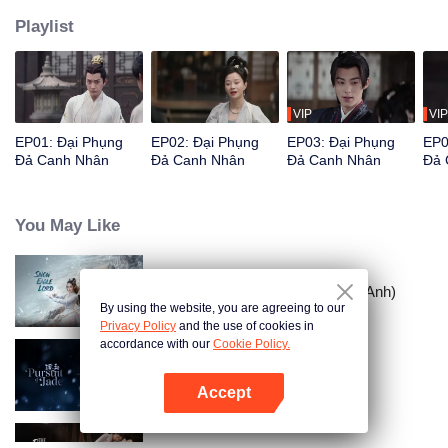
Playlist
VIP
VIP
EP01: Đại Phụng
EP02: Đại Phụng
EP03: Đại Phụng
EP0
Đả Canh Nhân
Đả Canh Nhân
Đả Canh Nhân
Đả 
You May Like
Tuyết Ưng Lĩnh Chủ (Bản Tiếng Anh)
By using the website, you are agreeing to our
Privacy Policy
and the use of cookies in
accordance with our
Cookie Policy.
Trục Ngọc (Bản Tiếng Anh)
Accept
Mở APP