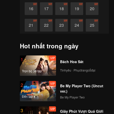
VIP
VIP
VIP
VIP
VIP
16
17
18
19
20
VIP
VIP
VIP
VIP
VIP
21
22
23
24
25
VIP
VIP
VIP
VIP
VIP
26
27
28
29
30
Hot nhất trong ngày
VIP
1
Bách Hoa Sát
Tìnhyêu · Phụctrangcổđại
Trọn bộ 36 tập
VIP
2
Be My Player Two (Uncut
ver.)
Đến tập 4
Be My Player Two
VIP
3
Giây Phút Vượt Quá Giới