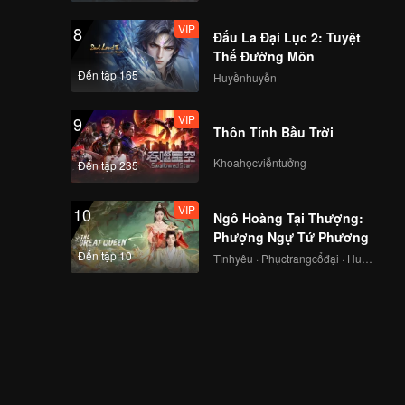
VIP
8
Đấu La Đại Lục 2: Tuyệt
Thế Đường Môn
Đến tập 165
Huyềnhuyễn
VIP
9
Thôn Tính Bầu Trời
Khoahọcviễntưởng
Đến tập 235
VIP
10
Ngô Hoàng Tại Thượng:
Phượng Ngự Tứ Phương
Đến tập 10
Tìnhyêu · Phụctrangcổđại · Huyềnảo