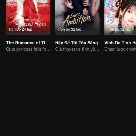
Trọn bộ 24 tập
Trọn bộ 32 tập
Trọn bộ 32 tập
The Romance of Tiger and Rose (Thai Ver.)
Hãy Để Tôi Tỏa Sáng
Cute princess falls for the tsundere prince
Giả thuyết về tình yêu đích thực của Triệu Lộ Tư và Trần Vỹ Đình