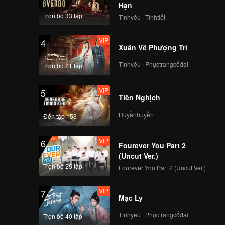
Hạn
Trọn bộ 33 tập
Tìnhyêu · Tìnhtiết
VIP
4
Xuân Về Phượng Trì
Tìnhyêu · Phụctrangcổđại
Trọn bộ 21 tập
VIP
5
Tiên Nghịch
Huyềnhuyễn
Đến tập 153
VIP
6
Fourever You Part 2
(Uncut Ver.)
Trọn bộ 25 tập
Fourever You Part 2 (Uncut Ver.)
VIP
7
Mạc Ly
Tìnhyêu · Phụctrangcổđại
Trọn bộ 40 tập