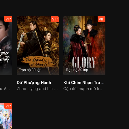
VIP
VIP
VIP
Trọn bộ 39 tập
Trọn bộ 30 tập
Dữ Phượng Hành
Khi Chim Nhạn Trở Về (Bản Tiếng Anh)
Tống Tổ Nhi, Lưu Vũ Ninh: Tình thù thế tộc truyền kiếp
Zhao Liying and Lin Gengxin Cooperate Again
Cặp đôi mạnh mẽ trêu đùa lẫn nhau, bắt tay phá giải cục diện
VIP