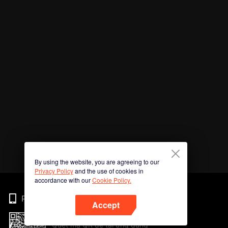
By using the website, you are agreeing to our
Privacy Policy
and the use of cookies in
accordance with our
Cookie Policy.
Phone
Accept
Quét mã QR để tải ứng dụng