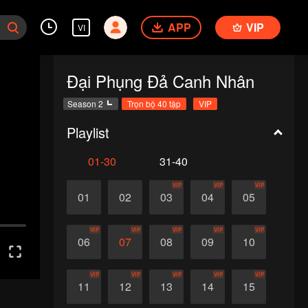
APP
VIP
VI
Đại Phụng Đả Canh Nhân
Season 2
Trọn bộ 40 tập
VIP
Playlist
01-30
31-40
VIP
VIP
VIP
01
02
03
04
05
VIP
VIP
VIP
VIP
VIP
06
07
08
09
10
VIP
VIP
VIP
VIP
VIP
11
12
13
14
15