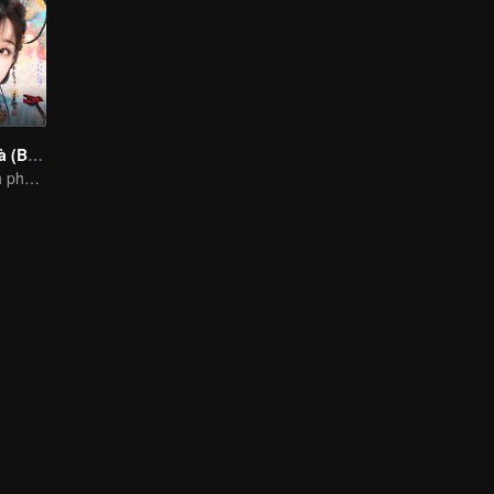
Vĩnh Dạ Tinh Hà (Bản Tiếng Anh)
Chiến lược chinh phục kẻ nham hiểm, tâm lý bất ổn của thiếu nữ tinh nghịch