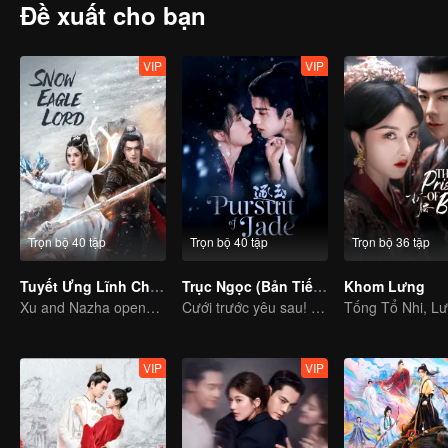
Đề xuất cho bạn
VIP
VIP
Trọn bộ 40 tập
Trọn bộ 40 tập
Trọn bộ 36 tập
Tuyết Ưng Lĩnh Chủ (Bản Tiếng Anh)
Trục Ngọc (Bản Tiếng Anh)
Khom Lưng
Xu and Nazha opens the world of hot-blooded transcendence
Cưới trước yêu sau! Chân tình giữa binh đao khói lửa
VIP
VIP