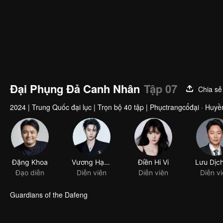
Đại Phụng Đả Canh Nhân
Tập 07
Chia sẻ
2024
|
Trung Quốc đại lục
|
Trọn bộ 40 tập
|
Phụctrangcổđại · Huyề
Guardians of the Dafeng