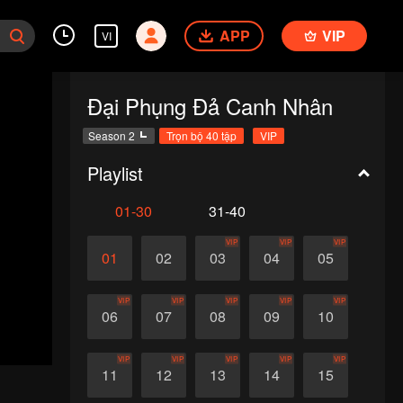
APP
VIP
VI
Đại Phụng Đả Canh Nhân
Season 2
Trọn bộ 40 tập
VIP
Playlist
01-30
31-40
VIP
VIP
VIP
01
02
03
04
05
VIP
VIP
VIP
VIP
VIP
06
07
08
09
10
VIP
VIP
VIP
VIP
VIP
11
12
13
14
15