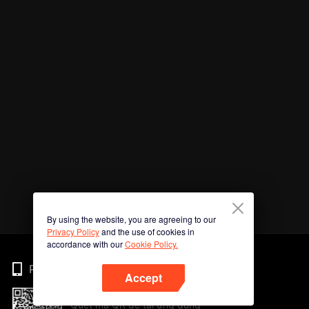
By using the website, you are agreeing to our
Privacy Policy
and the use of cookies in
accordance with our
Cookie Policy.
Phone
Accept
Quét mã QR để tải ứng dụng