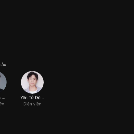
nảo
Lưu Dịch Quân
Yến Tử Đông
iên
Diễn viên