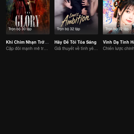
Trọn bộ 30 tập
Trọn bộ 32 tập
Trọn bộ 32 tập
Khi Chim Nhạn Trở Về (Bản Tiếng Anh)
Hãy Để Tôi Tỏa Sáng
Cặp đôi mạnh mẽ trêu đùa lẫn nhau, bắt tay phá giải cục diện
Giả thuyết về tình yêu đích thực của Triệu Lộ Tư và Trần Vỹ Đình