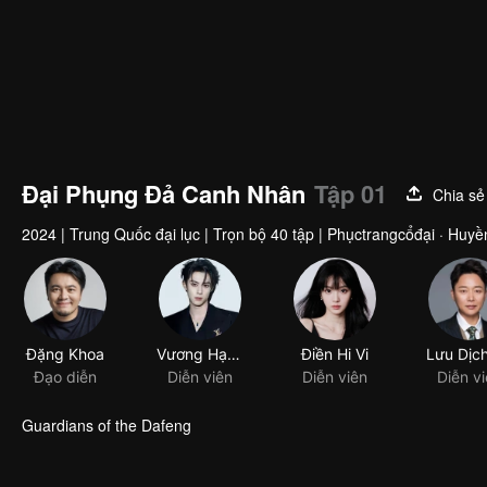
Đại Phụng Đả Canh Nhân
Tập 01
Chia sẻ
2024
|
Trung Quốc đại lục
|
Trọn bộ 40 tập
|
Phụctrangcổđại · Huyề
Đặng Khoa
Vương Hạc Đệ
Điền Hi Vi
Đạo diễn
Diễn viên
Diễn viên
Diễn v
Guardians of the Dafeng