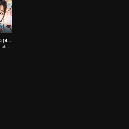
Vĩnh Dạ Tinh Hà (Bản Tiếng Anh)
Chiến lược chinh phục kẻ nham hiểm, tâm lý bất ổn của thiếu nữ tinh nghịch