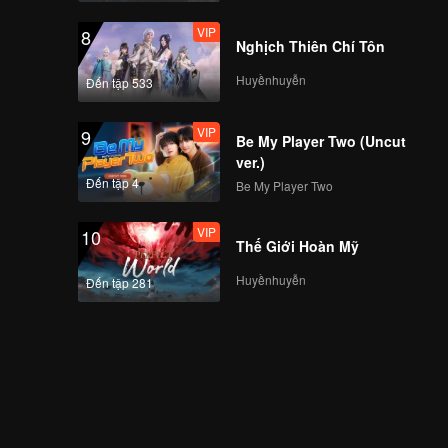
VIP
8
Nghịch Thiên Chí Tôn
Huyềnhuyễn
Đến tập 533
VIP
9
Be My Player Two (Uncut
ver.)
Đến tập 4
Be My Player Two
VIP
10
Thế Giới Hoàn Mỹ
Huyềnhuyễn
Đến tập 281