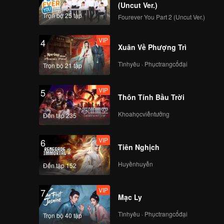
(Uncut Ver.)
Trọn bộ 25 tập
Fourever You Part 2 (Uncut Ver.)
VIP
4
Xuân Về Phượng Trì
Tìnhyêu · Phụctrangcổđại
Trọn bộ 21 tập
VIP
5
Thôn Tính Bầu Trời
Khoahọcviễntưởng
Đến tập 235
VIP
6
Tiên Nghịch
Huyềnhuyễn
Đến tập 152
VIP
7
Mạc Ly
Tìnhyêu · Phụctrangcổđại
Trọn bộ 40 tập