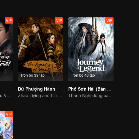
VIP
VIP
VIP
Trọn bộ 39 tập
Trọn bộ 40 tập
Dữ Phượng Hành
Phó Sơn Hải (Bản Tiếng Anh)
Tống Tổ Nhi, Lưu Vũ Ninh: Tình thù thế tộc truyền kiếp
Zhao Liying and Lin Gengxin Cooperate Again
Thành Nghị đóng ba vai, nhiệt huyết phá đảo giang hồ
VIP