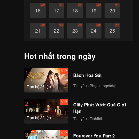
VIP
VIP
VIP
VIP
VIP
16
17
18
19
20
VIP
VIP
VIP
VIP
VIP
21
22
23
24
25
VIP
VIP
VIP
VIP
VIP
26
27
28
29
30
Hot nhất trong ngày
VIP
1
Bách Hoa Sát
Tìnhyêu · Phụctrangcổđại
Trọn bộ 36 tập
VIP
2
Giây Phút Vượt Quá Giới
Hạn
Trọn bộ 33 tập
Tìnhyêu · Tìnhtiết
VIP
3
Fourever You Part 2