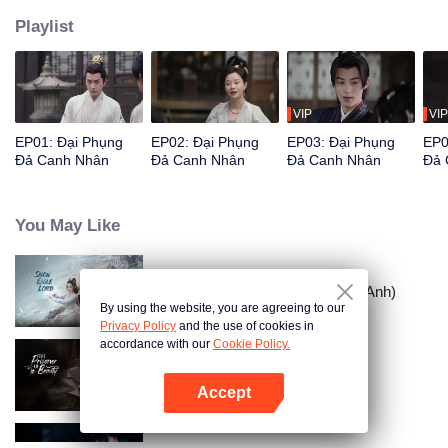
Playlist
VIP
VIP
EP01: Đại Phụng
EP02: Đại Phụng
EP03: Đại Phụng
EP0
Đả Canh Nhân
Đả Canh Nhân
Đả Canh Nhân
Đả 
You May Like
Tuyết Ưng Lĩnh Chủ (Bản Tiếng Anh)
By using the website, you are agreeing to our
Privacy Policy
and the use of cookies in
accordance with our
Cookie Policy.
Khom Lưng
Accept
Mở APP