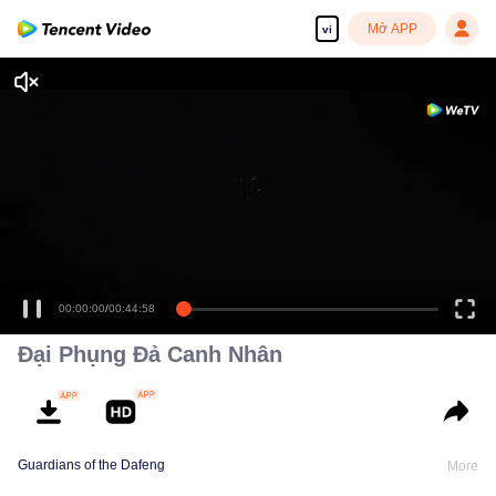
Mở APP
vi
00:00:00
/
00:44:58
Đại Phụng Đả Canh Nhân
Guardians of the Dafeng
More