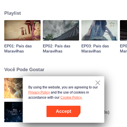
Jiang chega, reconhecendo Ye Xingyun e descobrindo seu físico único.
Conforme Ye Xingyun progride sob a orientação de Jiang, uma mulher
Playlist
misteriosa, An Yun, aparece e se envolve na rivalidade entre o Lorde
Demônio e Ye Xingyun.
EP01: País das
EP02: País das
EP03: País das
EP0
Maravilhas
Maravilhas
Maravilhas
Mar
Você Pode Gostar
By using the website, you are agreeing to our
Mundo dos Imortais
Privacy Policy
and the use of cookies in
accordance with our
Cookie Policy.
Accept
Busca por Jade (Versão em Inglês)
Abra o programa