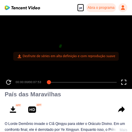
Abra o programa
pt
Desfrute de séries em alta definição e com reprodução suave
00:00:00
/
00:07:53
País das Maravilhas
O Lorde Demônio invade o Clã Qingyu para obter o Oráculo Divino. Em um
confronto final, ele é derrotado por Ye Xingyun. Enquanto isso, o Príncipe Qi
Mais